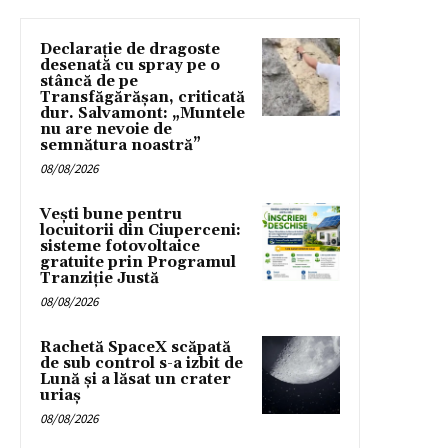
Declarație de dragoste
desenată cu spray pe o
stâncă de pe
Transfăgărășan, criticată
dur. Salvamont: „Muntele
nu are nevoie de
semnătura noastră”
08/08/2026
Vești bune pentru
locuitorii din Ciuperceni:
sisteme fotovoltaice
gratuite prin Programul
Tranziție Justă
08/08/2026
Rachetă SpaceX scăpată
de sub control s-a izbit de
Lună și a lăsat un crater
uriaș
08/08/2026