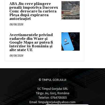
ABA Jiu cere plângere
penală împotriva Dacorex
Com: derocare la cariera
Pleșa după expirarea
autorizației
08/08/2026
Avertismentele privind
radarele din Waze și
Google Maps ar putea fi
interzise în România și
alte state UE
08/08/2026
© TIMPUL GORJULUI
SC Timpul Gorjului SRL
Târgu Jiu, Gorj, România
Telefon: 0764705055
Email: timpulgorjului@yahoo.com