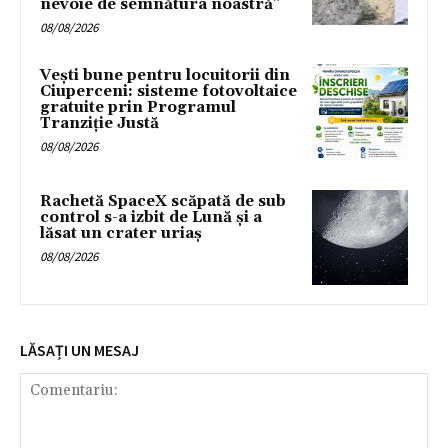
nevoie de semnătura noastră”
08/08/2026
Vești bune pentru locuitorii din
Ciuperceni: sisteme fotovoltaice
gratuite prin Programul
Tranziție Justă
08/08/2026
Rachetă SpaceX scăpată de sub
control s-a izbit de Lună și a
lăsat un crater uriaș
08/08/2026
LĂSAȚI UN MESAJ