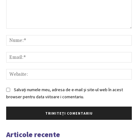
Comentariu:
Nu
Ema
Web
Salvați numele meu, adresa de e-mail și site-ul web în acest
browser pentru data viitoare i comentariu.
Articole recente