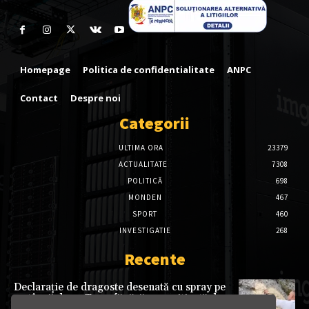
Homepage
Politica de confidentialitate
ANPC
Contact
Despre noi
Categorii
ULTIMA ORA
23379
ACTUALITATE
7308
POLITICĂ
698
MONDEN
467
SPORT
460
INVESTIGATIE
268
Recente
Declarație de dragoste desenată cu spray pe
o stâncă de pe Transfăgărășan, criticată dur.