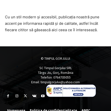
Cu un stil modern și accesibil, publicația noastră pune
accent pe informarea rapidă și de calitate, astfel încât
fiecare cititor să găsească aici ceea ce îl interesează.
© TIMPUL GORJULUI
SC Timpul Gorjului SRL
Târgu Jiu, Gorj, România
Telefon: 0764705055
Email: timpulgorjului@yahoo.com
Homepage
Politica de confidentialitate
ANPC