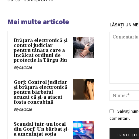
Mai multe articole
LĂSAȚI UN ME
Brățară electronică și
control judiciar
pentru tânăra care a
încălcat ordinul de
protecție la Târgu Jiu
06/08/2026
Gorj: Control judiciar
Comentariu:
și brățară electronică
pentru bărbatul
acuzat că și-a atacat
fosta concubină
06/08/2026
Salvați num
comentariu.
Scandal într-un local
din Gorj! Un bărbat și-
a amenințat soția