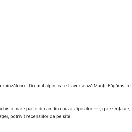
urpinzătoare. Drumul alpin, care traversează Munții Făgăraș, a 
nchis o mare parte din an din cauza zăpezilor — și prezența urși
ției, potrivit recenziilor de pe site.