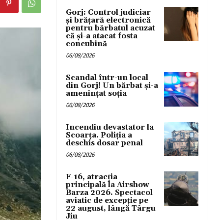
Gorj: Control judiciar
și brățară electronică
pentru bărbatul acuzat
că și-a atacat fosta
concubină
06/08/2026
Scandal într-un local
din Gorj! Un bărbat și-a
amenințat soția
06/08/2026
Incendiu devastator la
Scoarța. Poliția a
deschis dosar penal
06/08/2026
F-16, atracția
principală la Airshow
Barza 2026. Spectacol
aviatic de excepție pe
22 august, lângă Târgu
Jiu