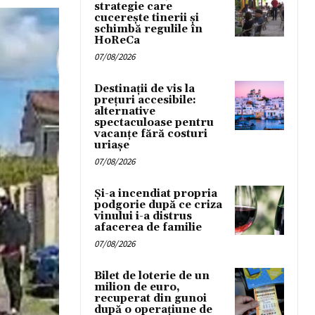
strategie care
cucerește tinerii și
schimbă regulile în
HoReCa
07/08/2026
Destinații de vis la
prețuri accesibile:
alternative
spectaculoase pentru
vacanțe fără costuri
uriașe
07/08/2026
Și-a incendiat propria
podgorie după ce criza
vinului i-a distrus
afacerea de familie
07/08/2026
Bilet de loterie de un
milion de euro,
recuperat din gunoi
după o operațiune de