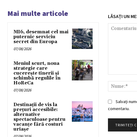
Mai multe articole
LĂSAȚI UN ME
MI6, desemnat cel mai
puternic serviciu
secret din Europa
07/08/2026
Meniul scurt, noua
strategie care
cucerește tinerii și
Comentariu:
schimbă regulile în
HoReCa
07/08/2026
Salvați num
Destinații de vis la
comentariu.
prețuri accesibile:
alternative
spectaculoase pentru
vacanțe fără costuri
uriașe
07/08/2026