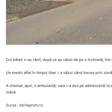
Doi băieți s-au rănit, după ce au căzut de pe o trotinetă, în
Un medic aflat în timpul liber i-a văzut când trecea prin zonă
A chemat, apoi, o ambulanță, care i-a dus pe adolescenți la sp
mână.
Sursa : stirileprotv.ro