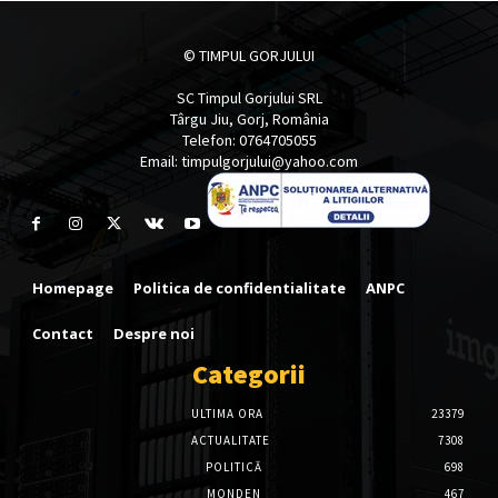
© TIMPUL GORJULUI
SC Timpul Gorjului SRL
Târgu Jiu, Gorj, România
Telefon: 0764705055
Email: timpulgorjului@yahoo.com
Homepage
Politica de confidentialitate
ANPC
Contact
Despre noi
Categorii
ULTIMA ORA
23379
ACTUALITATE
7308
POLITICĂ
698
MONDEN
467