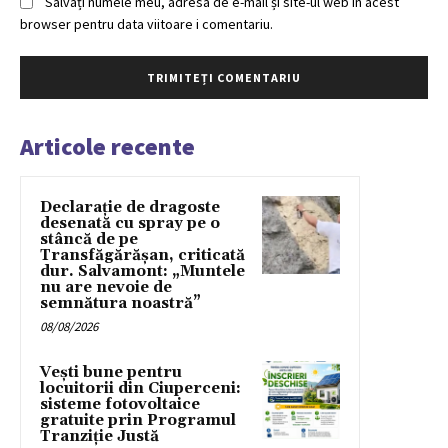
Salvați numele meu, adresa de e-mail și site-ul web în acest
browser pentru data viitoare i comentariu.
Articole recente
Declarație de dragoste
desenată cu spray pe o
stâncă de pe
Transfăgărășan, criticată
dur. Salvamont: „Muntele
nu are nevoie de
semnătura noastră”
08/08/2026
Vești bune pentru
locuitorii din Ciuperceni:
sisteme fotovoltaice
gratuite prin Programul
Tranziție Justă