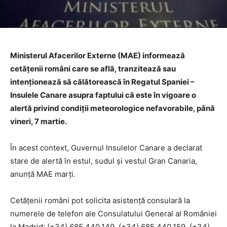
Ministerul Afacerilor Externe (MAE) informează
cetățenii români care se află, tranzitează sau
intenționează să călătorească în Regatul Spaniei –
Insulele Canare asupra faptului că este în vigoare o
alertă privind condiții meteorologice nefavorabile, până
vineri, 7 martie.
În acest context, Guvernul Insulelor Canare a declarat
stare de alertă în estul, sudul și vestul Gran Canaria,
anunță MAE marți.
Cetățenii români pot solicita asistență consulară la
numerele de telefon ale Consulatului General al României
la Madrid: (+34) 685.440.149, (+34) 685.440.159, (+34)