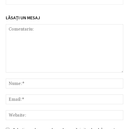
LĂSAȚI UN MESAJ
Comentariu:
Nu
Ema
Web