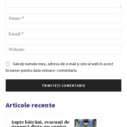
Comentariu:
Nu
Ema
Web
Salvați numele meu, adresa de e-mail și site-ul web în acest
browser pentru data viitoare i comentariu.
Articole recente
Șapte bătrâni, evacuați de
urgență dintr-un centru