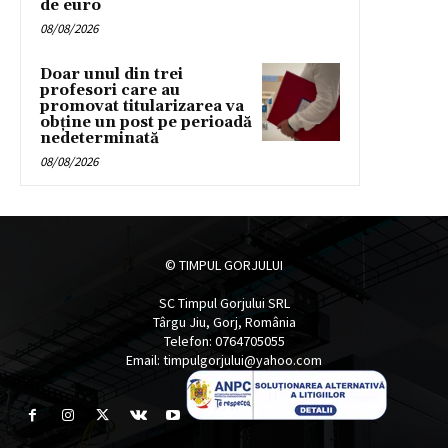
de euro
08/08/2026
Doar unul din trei
profesori care au
promovat titularizarea va
obține un post pe perioadă
nedeterminată
08/08/2026
© TIMPUL GORJULUI
SC Timpul Gorjului SRL
Târgu Jiu, Gorj, România
Telefon: 0764705055
Email: timpulgorjului@yahoo.com