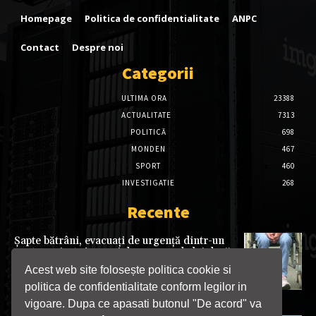
Homepage
Politica de confidentialitate
ANPC
Contact
Despre noi
Categorii
ULTIMA ORA
23388
ACTUALITATE
7313
POLITICĂ
698
MONDEN
467
SPORT
460
INVESTIGATIE
268
Recente
Șapte bătrâni, evacuați de urgență dintr-un
centru privat. Amenzi de 70.000 de lei după
un control care a scos la iveală nereguli
Acest web site folosește politica cookie si
grave
politica de confidentialitate conform legilor in
09/08/2026
vigoare. Dupa ce apasati butonul "De acord" va