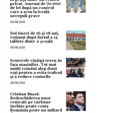
privat. Amenzi de 70.000
de lei după un control
care a scos la iveală
nereguli grave
09/08/2026
Doi tineri de 16 și 18 ani,
reținuți după furtul a 14
tablete dintr-o școală
09/08/2026
Scuterele câștigă teren în
fața mașinilor. Tot mai
mulți români aleg două
roți pentru a evita traficul
și a reduce costurile
08/08/2026
Cristian Bușoi:
Redeschiderea unor
centrale pe cărbune
închise poate costa
România peste un miliard