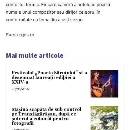
confortul termic. Fiecare cameră a hotelului poartă
numele unui compozitor sau dirijor celebru, în
conformitate cu tema din acest sezon.
Sursa : gds.ro
Mai multe articole
Festivalul „Poarta Sărutului” și-a
desemnat laureații ediþiei a
XXIV-a
10/08/2026
Mașină scăpată de sub control
pe Transfăgărășan, după ce
șoferul a coborât pentru
fotografii