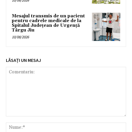
10/08/2026
Mesajul transmis de un pacient
pentru cadrele medicale de la
Spitalul Județean de Urgență
Târgu Jiu
10/08/2026
LĂSAȚI UN MESAJ
Comentariu:
Nu