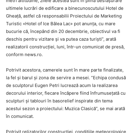
metri altitudine, zilele acestea sunt în plină desfăşurare
ultimele lucrări de edificare a binecunoscutului Hotel de
Gheaţă, astfel că responsabilii Proiectului de Marketing
Turistic «Hotel of Ice Bâlea Lac» pot anunţa, cu mare
bucurie că, începând din 20 decembrie, obiectivul va fi
deschis pentru vizitare şi va putea caza turişti”, arată
realizatorii construcţiei, luni, într-un comunicat de presă,
conform news.ro.
Potrivit acestora, camerele sunt în mare parte finalizate,
la fel şi barul şi zona de servire a mesei. ”Echipa condusă
de sculptorul Eugen Petri lucrează acum la realizarea
decorului interior, fiecare încăpere fiind înfrumuseţată cu
sculpturi şi tablouri în basorelief inspirate din tema
acestui sezon a proiectului: Muzica Clasică”, se mai arată
în comunicat.
Potrivit relizatorilor construcţiei, condiţiile meteorologice