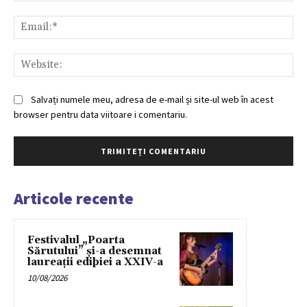
Ema
Web
Salvați numele meu, adresa de e-mail și site-ul web în acest
browser pentru data viitoare i comentariu.
Articole recente
Festivalul „Poarta
Sărutului” și-a desemnat
laureații ediþiei a XXIV-a
10/08/2026