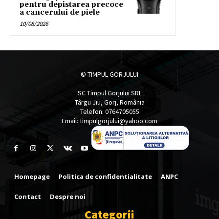
pentru depistarea precoce
a cancerului de piele
10/08/2026
© TIMPUL GORJULUI
SC Timpul Gorjului SRL
Târgu Jiu, Gorj, România
Telefon: 0764705055
Email: timpulgorjului@yahoo.com
Homepage
Politica de confidentialitate
ANPC
Contact
Despre noi
Categorii