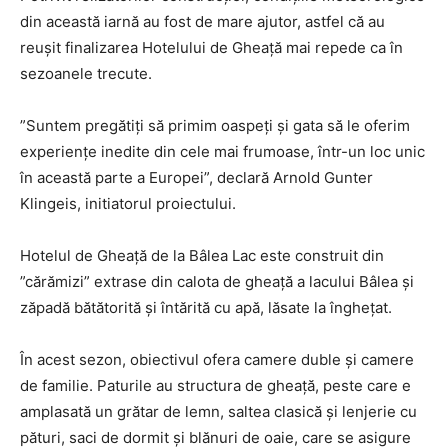
din această iarnă au fost de mare ajutor, astfel că au
reuşit finalizarea Hotelului de Gheaţă mai repede ca în
sezoanele trecute.
”Suntem pregătiţi să primim oaspeţi şi gata să le oferim
experienţe inedite din cele mai frumoase, într-un loc unic
în această parte a Europei”, declară Arnold Gunter
Klingeis, initiatorul proiectului.
Hotelul de Gheaţă de la Bâlea Lac este construit din
”cărămizi” extrase din calota de gheaţă a lacului Bâlea şi
zăpadă bătătorită şi întărită cu apă, lăsate la îngheţat.
În acest sezon, obiectivul ofera camere duble şi camere
de familie. Paturile au structura de gheaţă, peste care e
amplasată un grătar de lemn, saltea clasică şi lenjerie cu
pături, saci de dormit şi blănuri de oaie, care se asigure