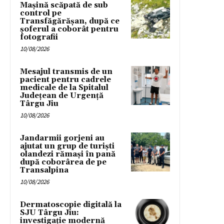
Mașină scăpată de sub
control pe
Transfăgărășan, după ce
șoferul a coborât pentru
fotografii
10/08/2026
Mesajul transmis de un
pacient pentru cadrele
medicale de la Spitalul
Județean de Urgență
Târgu Jiu
10/08/2026
Jandarmii gorjeni au
ajutat un grup de turiști
olandezi rămași în pană
după coborârea de pe
Transalpina
10/08/2026
Dermatoscopie digitală la
SJU Târgu Jiu:
investigație modernă