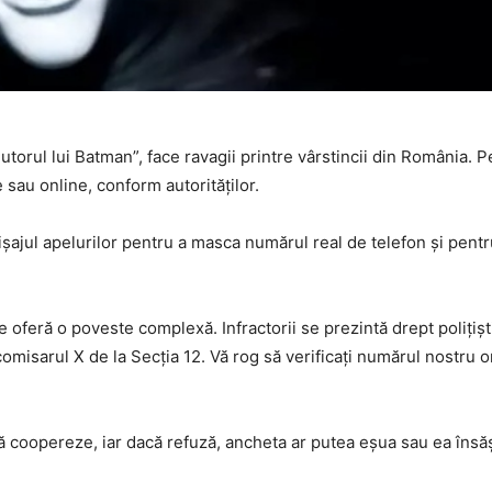
torul lui Batman”, face ravagii printre vârstincii din România. 
e sau online, conform autorităților.
ișajul apelurilor pentru a masca numărul real de telefon și pentr
 oferă o poveste complexă. Infractorii se prezintă drept polițiști 
omisarul X de la Secția 12. Vă rog să verificați numărul nostru 
ă coopereze, iar dacă refuză, ancheta ar putea eșua sau ea însăși