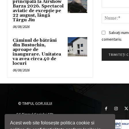
principală la Airshow
Barza 2026. Spectacol
Comentariu:
aviatic de excepție pe
22 august, lângă
Târgu Jiu
06/08/2026
Salvați num
comentariu.
Căminul de bătrâni
din Bustuchin,
aproape de
inaugurare. Unitatea
va avea circa 40 de
locuri
06/08/2026
© TIMPUL GORJULUI
SC Timpul Gorjului SRL
Târgu Jiu, Gorj, România
Acest web site folosește politica cookie si
Telefon: 0764705055