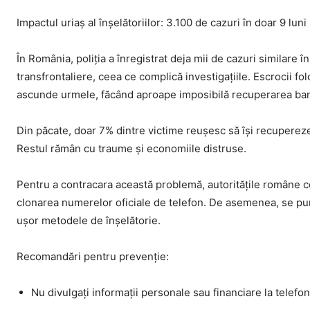
Impactul uriaș al înșelătoriilor: 3.100 de cazuri în doar 9 luni
În România, poliția a înregistrat deja mii de cazuri similare 
transfrontaliere, ceea ce complică investigațiile. Escrocii fo
ascunde urmele, făcând aproape imposibilă recuperarea ban
Din păcate, doar 7% dintre victime reușesc să își recuperez
Restul rămân cu traume și economiile distruse.
Pentru a contracara această problemă, autoritățile române 
clonarea numerelor oficiale de telefon. De asemenea, se pu
ușor metodele de înșelătorie.
Recomandări pentru prevenție:
Nu divulgați informații personale sau financiare la telefon