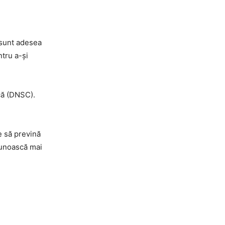
i sunt adesea
ntru a-și
că (DNSC).
e să prevină
cunoască mai