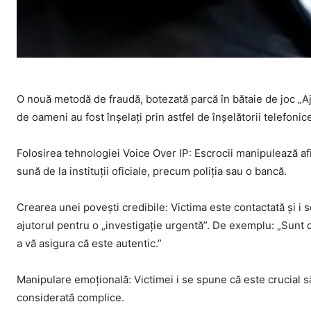
O nouă metodă de fraudă, botezată parcă în bătaie de joc „Aju
de oameni au fost înșelați prin astfel de înșelătorii telefonic
Folosirea tehnologiei Voice Over IP: Escrocii manipulează af
sună de la instituții oficiale, precum poliția sau o bancă.
Crearea unei povești credibile: Victima este contactată și i se
ajutorul pentru o „investigație urgentă”. De exemplu: „Sunt c
a vă asigura că este autentic.”
Manipulare emoțională: Victimei i se spune că este crucial s
considerată complice.