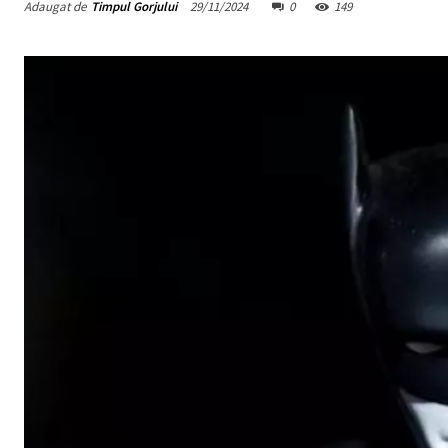
Adaugat de
Timpul Gorjului
29/11/2024
0
149