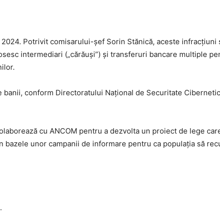
în 2024. Potrivit comisarului-șef Sorin Stănică, aceste infracțiun
losesc intermediari („cărăuși”) și transferuri bancare multiple pe
ilor.
e banii, conform Directoratului Național de Securitate Ciberneti
colaborează cu ANCOM pentru a dezvolta un proiect de lege car
n bazele unor campanii de informare pentru ca populația să re
.