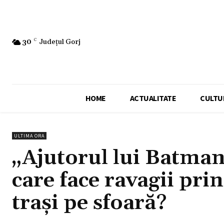
30
C
Județul Gorj
HOME
ACTUALITATE
CULTU
ULTIMA ORA
„Ajutorul lui Batma
care face ravagii pri
trași pe sfoară?