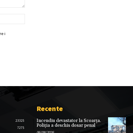
Website:
e i
Recente
Incendiu devastator la Scoarța.
23325
Poliția a deschis dosar penal
7275
06/08/2026