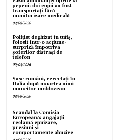
cazul ambulanței oprite la
pepeni: doi copii au fost
transportați fără
monitorizare medicală
09/08/2026
Polițist deghizat în tufiș,
folosit într-o acțiune-
surpriză împotriva
șoferilor distrași de
telefon
09/08/2026
Șase români, cercetați în
Italia după moartea unui
muncitor moldovean
09/08/2026
Scandal la Comisia
Europeană: angajații
reclamă epuizare,
presiuni și
comportamente abuzive
09/08/2026