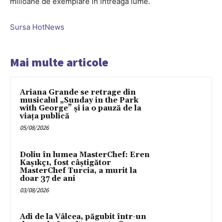
milioane de exemplare în întreaga lume.
Sursa HotNews
Mai multe articole
Ariana Grande se retrage din
musicalul „Sunday in the Park
with George” și ia o pauză de la
viața publică
05/08/2026
Doliu în lumea MasterChef: Eren
Kaşıkçı, fost câștigător
MasterChef Turcia, a murit la
doar 37 de ani
03/08/2026
Adi de la Vâlcea, păgubit într-un