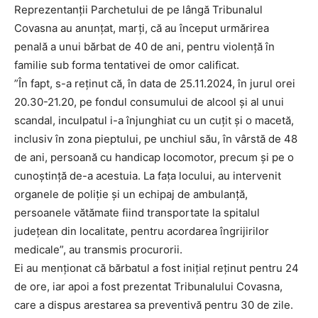
Reprezentanţii Parchetului de pe lângă Tribunalul
Covasna au anunţat, marţi, că au început urmărirea
penală a unui bărbat de 40 de ani, pentru violenţă în
familie sub forma tentativei de omor calificat.
”În fapt, s-a reţinut că, în data de 25.11.2024, în jurul orei
20.30-21.20, pe fondul consumului de alcool şi al unui
scandal, inculpatul i-a înjunghiat cu un cuţit şi o macetă,
inclusiv în zona pieptului, pe unchiul său, în vârstă de 48
de ani, persoană cu handicap locomotor, precum şi pe o
cunoştinţă de-a acestuia. La faţa locului, au intervenit
organele de poliţie şi un echipaj de ambulanţă,
persoanele vătămate fiind transportate la spitalul
judeţean din localitate, pentru acordarea îngrijirilor
medicale”, au transmis procurorii.
Ei au menţionat că bărbatul a fost iniţial reţinut pentru 24
de ore, iar apoi a fost prezentat Tribunalului Covasna,
care a dispus arestarea sa preventivă pentru 30 de zile.