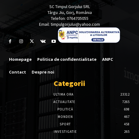
SC Timpul Gorjului SRL
Târgu Jiu, Gorj, România
Telefon: 0764705055
Email: timpulgorjului@yahoo.com
Homepage
Politica de confidentialitate
ANPC
Contact
Despre noi
Categorii
ULTIMA ORA
23312
ACTUALITATE
7265
POLITICĂ
698
MONDEN
467
SPORT
458
INVESTIGATIE
265