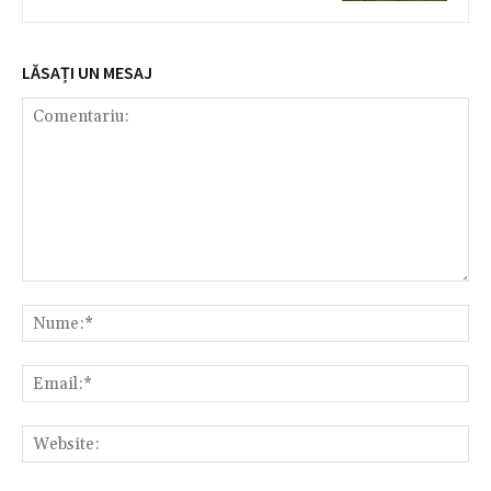
LĂSAȚI UN MESAJ
Comentariu:
Nu
Ema
Web