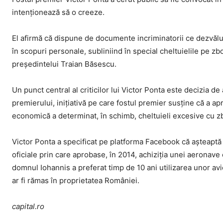
intenționează să o creeze.
El afirmă că dispune de documente incriminatorii ce dezvălui
în scopuri personale, subliniind în special cheltuielile pe zbor
președintelui Traian Băsescu.
Un punct central al criticilor lui Victor Ponta este decizia de
premierului, inițiativă pe care fostul premier susține că a a
economică a determinat, în schimb, cheltuieli excesive cu zb
Victor Ponta a specificat pe platforma Facebook că așteapt
oficiale prin care aprobase, în 2014, achiziția unei aeronave
domnul Iohannis a preferat timp de 10 ani utilizarea unor avio
ar fi rămas în proprietatea României.
capital.ro