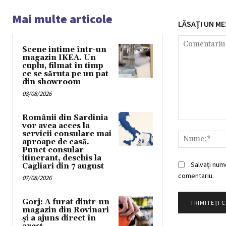
Mai multe articole
LĂSAȚI UN ME
Scene intime într-un
magazin IKEA. Un
cuplu, filmat în timp
ce se săruta pe un pat
din showroom
08/08/2026
Românii din Sardinia
Comentariu:
vor avea acces la
servicii consulare mai
aproape de casă.
Punct consular
itinerant, deschis la
Salvați num
Cagliari din 7 august
comentariu.
07/08/2026
Gorj: A furat dintr-un
magazin din Rovinari
și a ajuns direct în