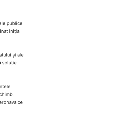
ele publice
nat inițial
tului și ale
 soluție
ntele
schimb,
 aeronava ce