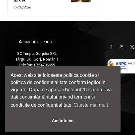
arest
07/08/2026
© TIMPUL GORJULUI
SC Timpul Gorjului SRL
Târgu Jiu, Gorj, România
Telefon: 0764705055
Email: timpulgorjului@yahoo.com
Acest web site folosește politica cookie si
politica de confidentialitate conform legilor in
vigoare. Dupa ce apasati butonul "De acord" va
dati consimțământului privind termeni si
conditiile de confidentialitate
Citeste mai mult
Am inteles