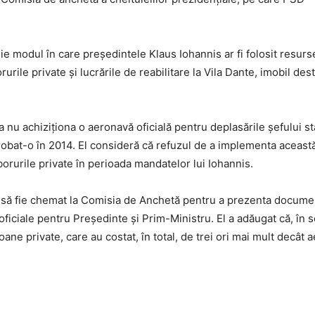
e modul în care președintele Klaus Iohannis ar fi folosit resurs
urile private și lucrările de reabilitare la Vila Dante, imobil desti
 a nu achiziționa o aeronavă oficială pentru deplasările șefului sta
probat-o în 2014. El consideră că refuzul de a implementa această
orurile private în perioada mandatelor lui Iohannis.
ă să fie chemat la Comisia de Anchetă pentru a prezenta docume
 oficiale pentru Președinte și Prim-Ministru. El a adăugat că, în 
ane private, care au costat, în total, de trei ori mai mult decât