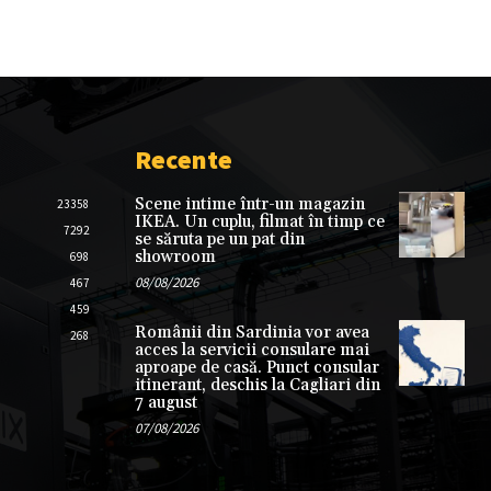
Recente
Scene intime într-un magazin
23358
IKEA. Un cuplu, filmat în timp ce
7292
se săruta pe un pat din
showroom
698
08/08/2026
467
459
Românii din Sardinia vor avea
268
acces la servicii consulare mai
aproape de casă. Punct consular
itinerant, deschis la Cagliari din
7 august
07/08/2026