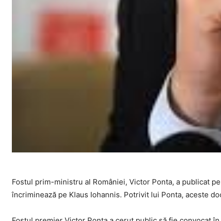
Fostul prim-ministru al României, Victor Ponta, a publicat 
încriminează pe Klaus Iohannis. Potrivit lui Ponta, aceste 
Fostul premier Victor Ponta a cerut public să fie convocat î