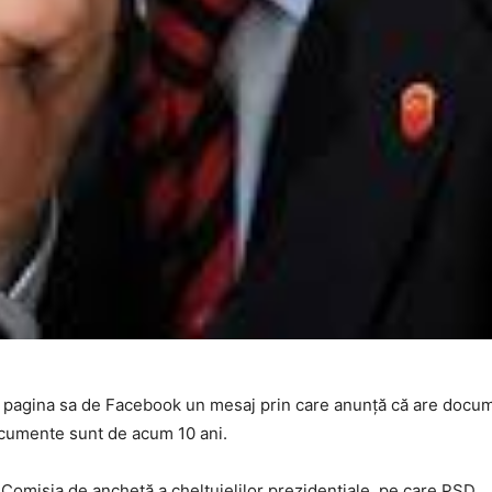
pe pagina sa de Facebook un mesaj prin care anunță că are docum
documente sunt de acum 10 ani.
n Comisia de anchetă a cheltuielilor prezidențiale, pe care PSD