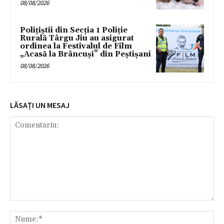
08/08/2026
Polițiștii din Secția 1 Poliție
Rurală Târgu Jiu au asigurat
ordinea la Festivalul de Film
„Acasă la Brâncuși” din Peștișani
08/08/2026
LĂSAȚI UN MESAJ
Comentariu:
Nu