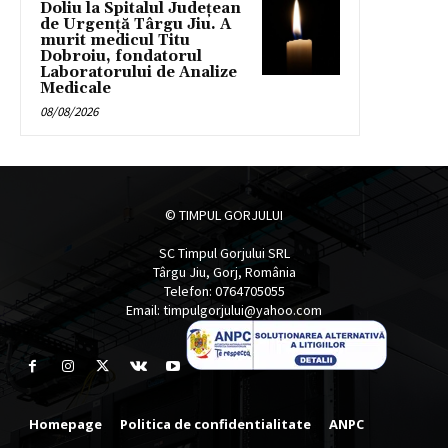
Doliu la Spitalul Județean
de Urgență Târgu Jiu. A
murit medicul Titu
Dobroiu, fondatorul
Laboratorului de Analize
Medicale
08/08/2026
© TIMPUL GORJULUI
SC Timpul Gorjului SRL
Târgu Jiu, Gorj, România
Telefon: 0764705055
Email: timpulgorjului@yahoo.com
Homepage
Politica de confidentialitate
ANPC