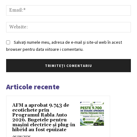
Ema
Web
Salvați numele meu, adresa de e-mail și site-ul web în acest
browser pentru data viitoare i comentariu.
Articole recente
AFM a aprobat 9.743 de
ecotichete prin
Programul Rabla Auto
2026. Bugetele pentru
mașini electrice și plug-in
hibrid au fost epuizate
06/08/2026