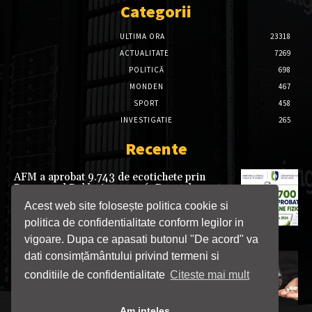
Categorii
ULTIMA ORA
23318
ACTUALITATE
7269
POLITICĂ
698
MONDEN
467
SPORT
458
INVESTIGATIE
265
Recente
AFM a aprobat 9.743 de ecotichete prin
Programul Rabla Auto 2026. Bugetele pentru
mașini electrice și plug-in hibrid au fost
Acest web site folosește politica cookie si
epuizate
politica de confidentialitate conform legilor in
06/08/2026
vigoare. Dupa ce apasati butonul "De acord" va
dati consimțământului privind termeni si
Vânzarea Colebil și Panzcebil, suspendată la
solicitarea ANMDMR
conditiile de confidentialitate
Citeste mai mult
06/08/2026
Am inteles