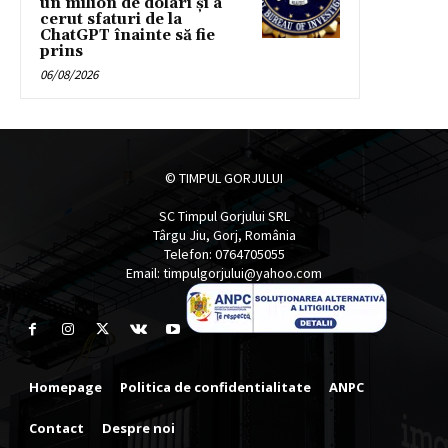
un milion de dolari și a
cerut sfaturi de la
ChatGPT înainte să fie
prins
06/08/2026
© TIMPUL GORJULUI
SC Timpul Gorjului SRL
Târgu Jiu, Gorj, România
Telefon: 0764705055
Email: timpulgorjului@yahoo.com
Homepage
Politica de confidentialitate
ANPC
Contact
Despre noi