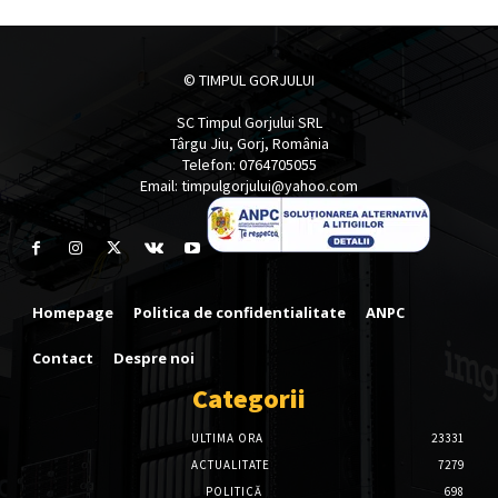
© TIMPUL GORJULUI
SC Timpul Gorjului SRL
Târgu Jiu, Gorj, România
Telefon: 0764705055
Email: timpulgorjului@yahoo.com
Homepage
Politica de confidentialitate
ANPC
Contact
Despre noi
Categorii
ULTIMA ORA
23331
ACTUALITATE
7279
POLITICĂ
698