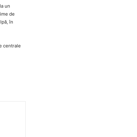
la un
lţime de
lpă, în
e centrale