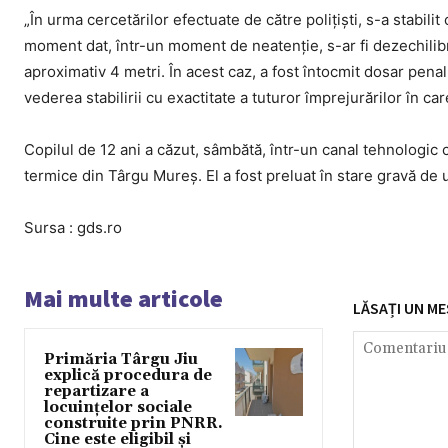
„În urma cercetărilor efectuate de către poliţişti, s-a stabilit
moment dat, într-un moment de neatenţie, s-ar fi dezechilibrat ş
aproximativ 4 metri. În acest caz, a fost întocmit dosar penal
vederea stabilirii cu exactitate a tuturor împrejurărilor în car
Copilul de 12 ani a căzut, sâmbătă, într-un canal tehnologic 
termice din Târgu Mureş. El a fost preluat în stare gravă de u
Sursa : gds.ro
Mai multe articole
LĂSAȚI UN ME
Primăria Târgu Jiu
explică procedura de
repartizare a
locuințelor sociale
construite prin PNRR.
Cine este eligibil și