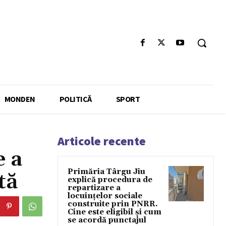
MONDEN
POLITICĂ
SPORT
Articole recente
e a
Primăria Târgu Jiu
tă
explică procedura de
repartizare a
locuințelor sociale
construite prin PNRR.
Cine este eligibil și cum
se acordă punctajul