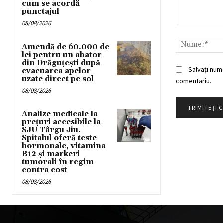
cum se acordă
punctajul
08/08/2026
Comentariu:
Amendă de 60.000 de
lei pentru un abator
din Drăguțești după
Salvați num
evacuarea apelor
uzate direct pe sol
comentariu.
08/08/2026
Analize medicale la
prețuri accesibile la
SJU Târgu Jiu.
Spitalul oferă teste
hormonale, vitamina
B12 și markeri
tumorali în regim
contra cost
08/08/2026