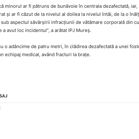
 că minorul ar fi pătruns de bunăvoie în centrala dezafectată, iar, 
i ar fi căzut de la nivelul al doilea la nivelul întâi, de la o înă
 sub aspectul săvârşirii infracţiunii de vătămare corporală din cu
e a avut loc incidentul”, a arătat IPJ Mureş.
cu o adâncime de patru metri, în clădirea dezafectată a unei fost
n echipaj medical, având fracturi la braţe.
SAJ