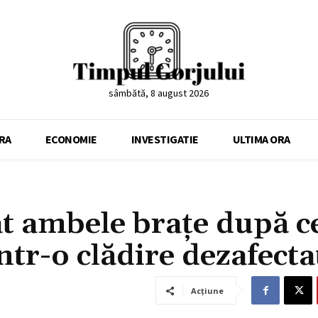
sâmbătă, 8 august 2026
RA
ECONOMIE
INVESTIGATIE
ULTIMA ORA
at ambele braţe după c
într-o clădire dezafecta
Acțiune