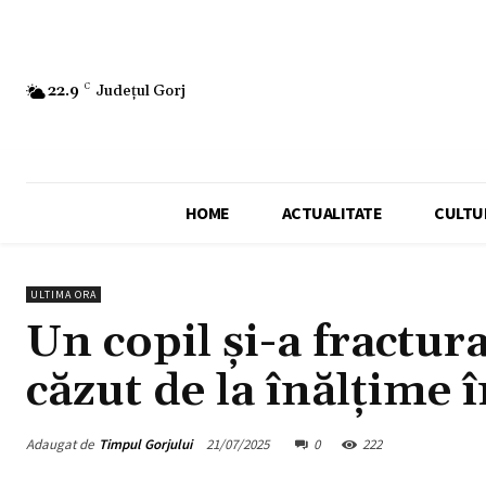
22.9
C
Județul Gorj
HOME
ACTUALITATE
CULTU
ULTIMA ORA
Un copil şi-a fractur
căzut de la înălţime 
Adaugat de
Timpul Gorjului
21/07/2025
0
222