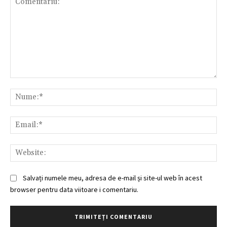
Comentariu:
Nu
Ema
Web
Salvați numele meu, adresa de e-mail și site-ul web în acest
browser pentru data viitoare i comentariu.