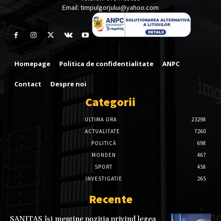
Email: timpulgorjului@yahoo.com
Homepage
Politica de confidentialitate
ANPC
Contact
Despre noi
Categorii
ULTIMA ORA
23298
ACTUALITATE
7260
POLITICĂ
698
MONDEN
467
SPORT
458
INVESTIGATIE
265
Recente
SANITAS își menține poziția privind legea