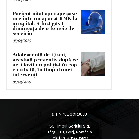
Pacient uitat aproape șase
ore într-un aparat RMN la
un spital. A fost găsit
dimineața de o femeie de
serviciu
05/08/2026
Adolescentă de 17 ani,
arestată preventiv după ce
ar fi lovit un polițist în cap
cu o bâtă, în timpul unei
intervenții
05/08/2026
© TIMPUL GORJULUI
SC Timpul Gorjului SRL
Târgu Jiu, Gorj, România
Telefon: 0764705055