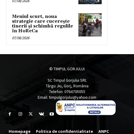
07/08/2026
Meniul scurt, noua
strategie care cucerește
tinerii și schimbă regulile
în HoReCa
07/08/2026
© TIMPUL GORJULUI
SC Timpul Gorjului SRL
Târgu Jiu, Gorj, România
Telefon: 0764705055
Email: timpulgorjului@yahoo.com
Homepage
Politica de confidentialitate
ANPC