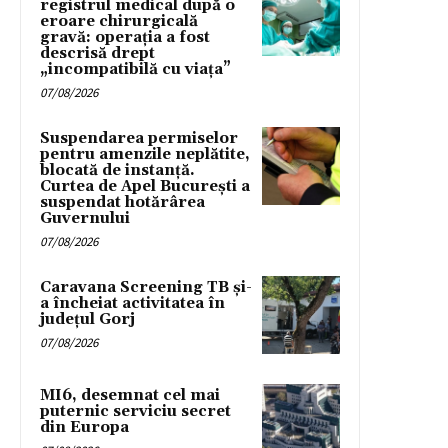
registrul medical după o
eroare chirurgicală
gravă: operația a fost
descrisă drept
„incompatibilă cu viața”
07/08/2026
Suspendarea permiselor
pentru amenzile neplătite,
blocată de instanță.
Curtea de Apel București a
suspendat hotărârea
Guvernului
07/08/2026
Caravana Screening TB și-
a încheiat activitatea în
județul Gorj
07/08/2026
MI6, desemnat cel mai
puternic serviciu secret
din Europa