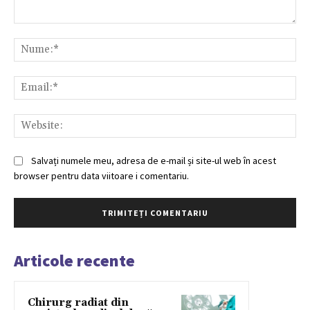
Comentariu:
Nu
Ema
Web
Salvați numele meu, adresa de e-mail și site-ul web în acest
browser pentru data viitoare i comentariu.
Articole recente
Chirurg radiat din