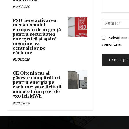
americană
09/08/2026
Comentariu:
PSD cere activarea
mecanismului
european de urgență
pentru securitatea
Salvați num
energetică și apără
menținerea
comentariu.
centralelor pe
cărbune
09/08/2026
CE Oltenia nu-și
găsește cumpărători
pentru energia pe
cărbune: șase licitații
anulate la un preț de
730 lei/MWh
09/08/2026