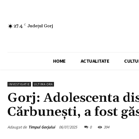
27.4
C
Județul Gorj
HOME
ACTUALITATE
CULTU
INVESTIGATIE
ULTIMA ORA
Gorj: Adolescenta di
Cărbunești, a fost gă
Adaugat de
Timpul Gorjului
06/07/2025
0
394