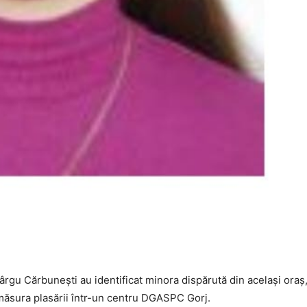
 Târgu Cărbunești au identificat minora dispărută din același oraș
ă măsura plasării într-un centru DGASPC Gorj.