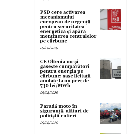
PSD cere activarea
mecanismului
european de urgență
pentru securitatea
energetică și apără
menținerea centralelor
pe cărbune
09/08/2026
CE Oltenia nu-și
găsește cumpărători
pentru energia pe
cărbune: șase licitații
anulate la un preț de
730 lei/MWh
09/08/2026
Paradă moto în
siguranță, alături de
polițiștii rutieri
09/08/2026