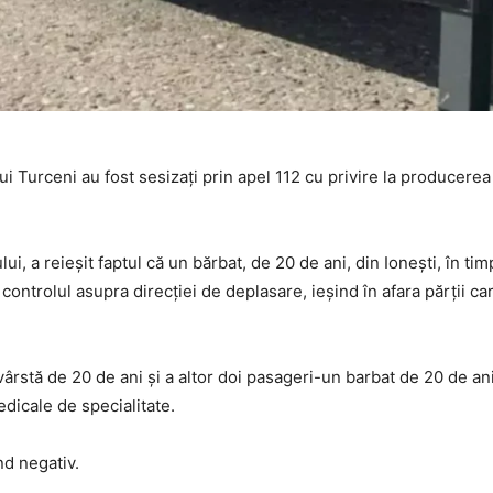
ului Turceni au fost sesizaţi prin apel 112 cu privire la producerea
ului, a reieșit faptul că un bărbat, de 20 de ani, din Ionești, în ti
controlul asupra direcției de deplasare, ieșind în afara părții ca
vârstă de 20 de ani și a altor doi pasageri-un barbat de 20 de ani
medicale de specialitate.
nd negativ.