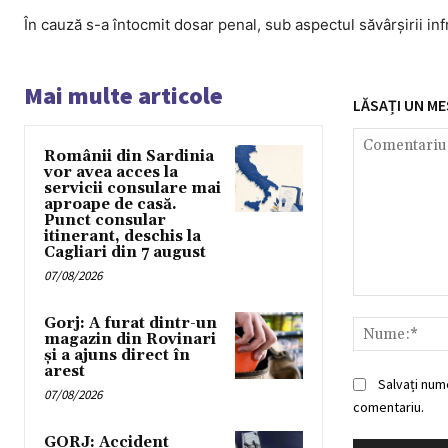
În cauză s-a întocmit dosar penal, sub aspectul săvârşirii in
Mai multe articole
LĂSAȚI UN ME
Românii din Sardinia
vor avea acces la
servicii consulare mai
aproape de casă.
Punct consular
itinerant, deschis la
Cagliari din 7 august
07/08/2026
Comentariu:
Gorj: A furat dintr-un
magazin din Rovinari
și a ajuns direct în
arest
Salvați num
07/08/2026
comentariu.
GORJ: Accident