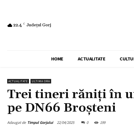
22.4
C
Județul Gorj
HOME
ACTUALITATE
CULTU
ACTUALITATE
ULTIMA ORA
Trei tineri răniți în
pe DN66 Broșteni
Adaugat de
Timpul Gorjului
22/04/2025
0
199