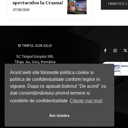
spectaculos la Crasna!
07/08/2026
© TIMPUL GORJULUI
SC Timpul Gorjului SRL
Târgu Jiu, Gorj, România
Telefon: 0764705055
Acest web site folosește politica cookie si
Email: timpulgorjului@yahoo.com
politica de confidentialitate conform legilor in
vigoare. Dupa ce apasati butonul "De acord" va
dati consimțământului privind termeni si
conditiile de confidentialitate
Citeste mai mult
Am inteles