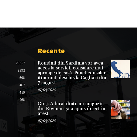
Recente
Românii din Sardinia vor avea
23357
acces la servicii consulare mai
7292
aproape de casă. Punct consular
itinerant, deschis la Cagliari din
698
7 august
467
07/08/2026
459
268
Gorj: A furat dintr-un magazin
din Rovinari și a ajuns direct în
arest
07/08/2026