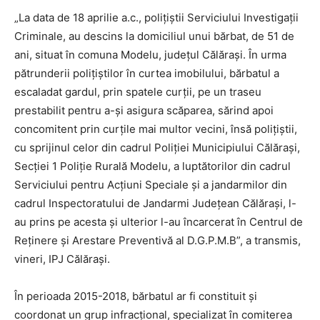
„La data de 18 aprilie a.c., poliţiştii Serviciului Investigaţii
Criminale, au descins la domiciliul unui bărbat, de 51 de
ani, situat în comuna Modelu, judeţul Călăraşi. În urma
pătrunderii poliţiştilor în curtea imobilului, bărbatul a
escaladat gardul, prin spatele curţii, pe un traseu
prestabilit pentru a-şi asigura scăparea, sărind apoi
concomitent prin curţile mai multor vecini, însă poliţiştii,
cu sprijinul celor din cadrul Poliţiei Municipiului Călăraşi,
Secţiei 1 Poliţie Rurală Modelu, a luptătorilor din cadrul
Serviciului pentru Acţiuni Speciale şi a jandarmilor din
cadrul Inspectoratului de Jandarmi Judeţean Călăraşi, l-
au prins pe acesta şi ulterior l-au încarcerat în Centrul de
Reţinere şi Arestare Preventivă al D.G.P.M.B”, a transmis,
vineri, IPJ Călăraşi.
În perioada 2015-2018, bărbatul ar fi constituit şi
coordonat un grup infracţional, specializat în comiterea