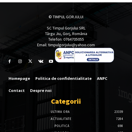
© TIMPUL GORJULUI
SC Timpul Gorjului SRL
Târgu Jiu, Gorj, România
Telefon: 0764705055
Email: timpulgorjului@yahoo.com
Homepage
Politica de confidentialitate
ANPC
Contact
Despre noi
Categorii
ULTIMA ORA
23339
ACTUALITATE
7284
POLITICĂ
698