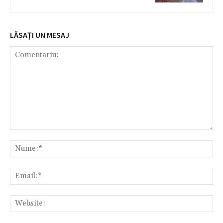
LĂSAȚI UN MESAJ
Comentariu:
Nu
Ema
Web