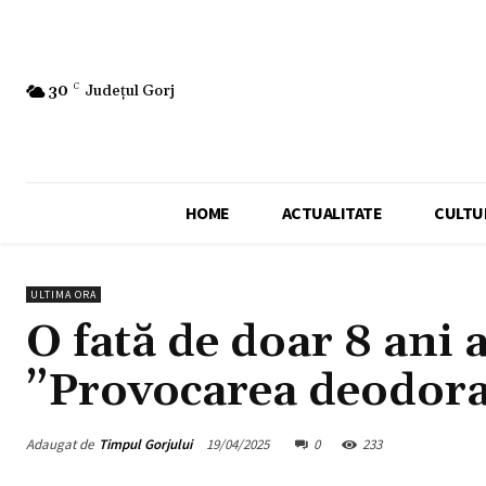
30
C
Județul Gorj
HOME
ACTUALITATE
CULTU
ULTIMA ORA
O fată de doar 8 ani 
”Provocarea deodora
Adaugat de
Timpul Gorjului
19/04/2025
0
233