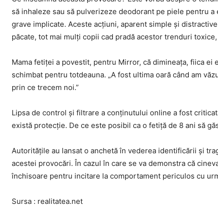
să inhaleze sau să pulverizeze deodorant pe piele pentru a e
grave implicate. Aceste acțiuni, aparent simple și distractive, 
păcate, tot mai mulți copii cad pradă acestor trenduri toxice,
Mama fetiței a povestit, pentru Mirror, că dimineața, fiica ei
schimbat pentru totdeauna. „A fost ultima oară când am văzut-o
prin ce trecem noi.”
Lipsa de control și filtrare a conținutului online a fost critica
există protecție. De ce este posibil ca o fetiță de 8 ani să g
Autoritățile au lansat o anchetă în vederea identificării și 
acestei provocări. În cazul în care se va demonstra că cineva 
închisoare pentru incitare la comportament periculos cu urmă
Sursa : realitatea.net