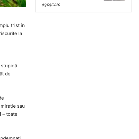
06/08/2026
plu trist în
iscurile la
 stupidă
cât de
de
dmirație sau
 – toate
 îndemnați