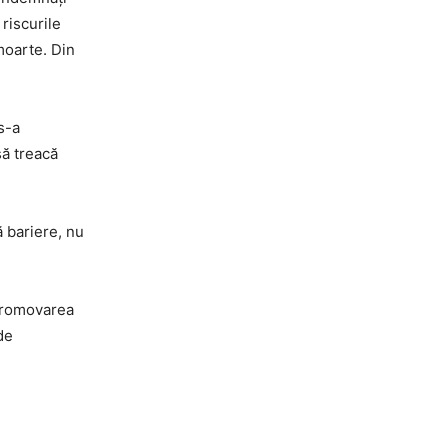
riscurile
 moarte. Din
s-a
să treacă
ă bariere, nu
 promovarea
de