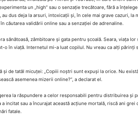
xperimenta un „high” sau o senzație trecătoare, fără a înțelege 
au dus deja la arsuri, intoxicații și, în cele mai grave cazuri, la
 în căutarea validării online sau a senzației de adrenaline.
 era sănătoasă, zâmbitoare și gata pentru școală. Seara, viața lor 
 în viață. Internetul mi-a luat copilul. Nu vreau ca alți părinți 
tă și de tatăl micuței: „Copiii noștri sunt expuși la orice. Nu exist
ăsească asemenea mizerii online?”, a declarat el.
tragerea la răspundere a celor responsabili pentru distribuirea și
a incitat sau a încurajat această acțiune mortală, riscă ani grei 
ri fatale.