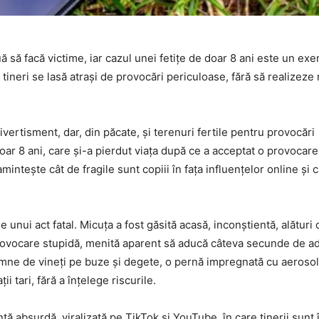
 să facă victime, iar cazul unei fetițe de doar 8 ani este un exem
 tineri se lasă atrași de provocări periculoase, fără să realizeze r
divertisment, dar, din păcate, și terenuri fertile pentru provocări
ar 8 ani, care și-a pierdut viața după ce a acceptat o provocare
intește cât de fragile sunt copiii în fața influențelor online și 
unui act fatal. Micuța a fost găsită acasă, inconștientă, alături 
 provocare stupidă, menită aparent să aducă câteva secunde de a
emne de vineți pe buze și degete, o pernă impregnată cu aerosoli
i tari, fără a înțelege riscurile.
 absurdă, viralizată pe TikTok și YouTube, în care tinerii sunt