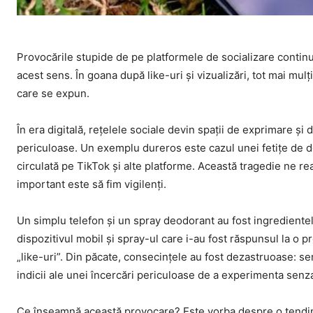
Provocările stupide de pe platformele de socializare continuă
acest sens. În goana după like-uri și vizualizări, tot mai mulți
care se expun.
În era digitală, rețelele sociale devin spații de exprimare și 
periculoase. Un exemplu dureros este cazul unei fetițe de do
circulată pe TikTok și alte platforme. Această tragedie ne ream
important este să fim vigilenți.
Un simplu telefon și un spray deodorant au fost ingredientele 
dispozitivul mobil și spray-ul care i-au fost răspunsul la o
„like-uri”. Din păcate, consecințele au fost dezastruoase: s
indicii ale unei încercări periculoase de a experimenta senzați
Ce înseamnă această provocare? Este vorba despre o tendință