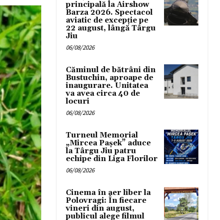
principală la Airshow
Barza 2026. Spectacol
aviatic de excepție pe
22 august, lângă Târgu
Jiu
06/08/2026
Căminul de bătrâni din
Bustuchin, aproape de
inaugurare. Unitatea
va avea circa 40 de
locuri
06/08/2026
Turneul Memorial
„Mircea Pașek” aduce
la Târgu Jiu patru
echipe din Liga Florilor
06/08/2026
Cinema în aer liber la
Polovragi: În fiecare
vineri din august,
publicul alege filmul