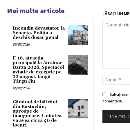
Mai multe articole
LĂSAȚI UN ME
Incendiu devastator la
Scoarța. Poliția a
deschis dosar penal
06/08/2026
F-16, atracția
principală la Airshow
Barza 2026. Spectacol
Comentariu:
aviatic de excepție pe
22 august, lângă
Târgu Jiu
06/08/2026
Salvați num
comentariu.
Căminul de bătrâni
din Bustuchin,
aproape de
inaugurare. Unitatea
va avea circa 40 de
locuri