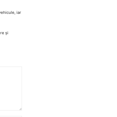
ehicule, iar
re și