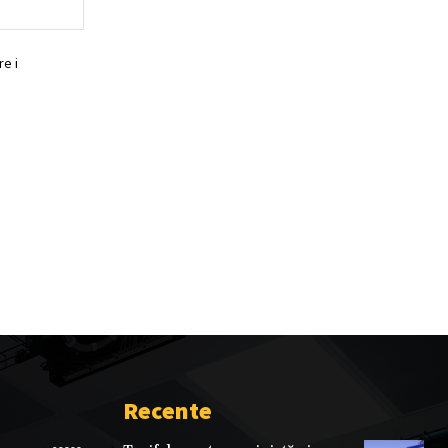
Website:
e i
Recente