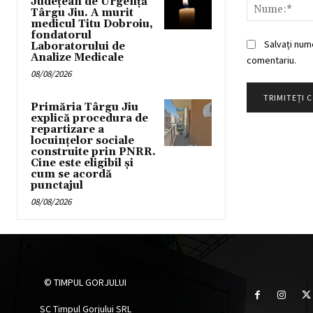
Județean de Urgență
Târgu Jiu. A murit
medicul Titu Dobroiu,
fondatorul
Salvați num
Laboratorului de
Analize Medicale
comentariu.
08/08/2026
Primăria Târgu Jiu
explică procedura de
repartizare a
locuințelor sociale
construite prin PNRR.
Cine este eligibil și
cum se acordă
punctajul
08/08/2026
© TIMPUL GORJULUI
SC Timpul Gorjului SRL