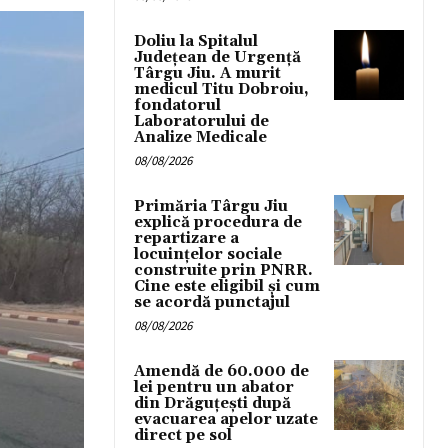
Doliu la Spitalul
Județean de Urgență
Târgu Jiu. A murit
medicul Titu Dobroiu,
fondatorul
Laboratorului de
Analize Medicale
08/08/2026
Primăria Târgu Jiu
explică procedura de
repartizare a
locuințelor sociale
construite prin PNRR.
Cine este eligibil și cum
se acordă punctajul
08/08/2026
Amendă de 60.000 de
lei pentru un abator
din Drăguțești după
evacuarea apelor uzate
direct pe sol