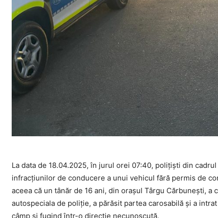
La data de 18.04.2025, în jurul orei 07:40, polițiști din cadru
infracțiunilor de conducere a unui vehicul fără permis de co
aceea că un tânăr de 16 ani, din orașul Târgu Cărbunești, a 
autospeciala de poliție, a părăsit partea carosabilă și a int
câmp și fugind într-o direcție necunoscută.