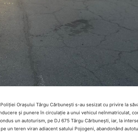
l Poliției Orașului Târgu Cărbunești s-au sesizat cu privire la săv
nducere și punere în circulație a unui vehicul neînmatriculat, co
condus un autoturism, pe DJ 675 Târgu Cărbunești, iar, la inters
rat pe un teren viran adiacent satului Pojogeni, abandonând autot