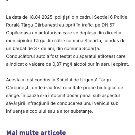
*
La data de 18.04.2025, polițiști din cadrul Secției 6 Poliție
Rurală Târgu Cărbunești au oprit în trafic, pe DN 67
Copăcioasa un autoturism care se deplasa din direcția
municipiului Târgu Jiu către comuna Scoarța, condus de
un bărbat de 37 de ani, din comuna Scoarța.
Conducătorul auto a fost testat cu aparatul etilotest care
a indicat o valoare de 0,87 mg/l alcool pur în aerul expirat.
Acesta a fost condus la Spitalul de Urgență Târgu
Cărbunești, unde i-au fost recoltate probe biologice de
sânge. În cauză s-a întocmit dosar penal sub aspectul
săvârşirii infracţiunii de conducerea unui vehicul sub
influența alcoolului sau a altor substanțe.
Mai multe articole