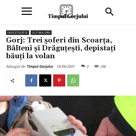
INVESTIGATIE
ULTIMA ORA
Gorj: Trei șoferi din Scoarța,
Bâlteni și Drăguțești, depistați
băuți la volan
19/04/2025
0
256
Adaugat de
Timpul Gorjului