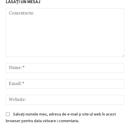
LĂSAȚI UN MESAJ
Comentariu:
Nu
Ema
Web
Salvați numele meu, adresa de e-mail și site-ul web în acest
browser pentru data viitoare i comentariu.