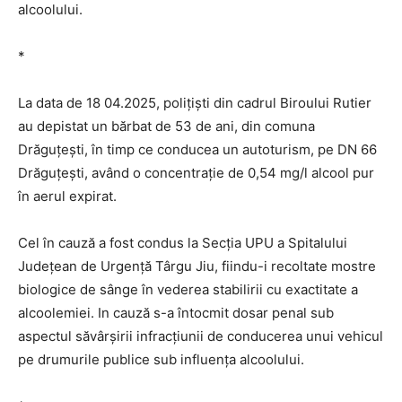
alcoolului.
*
La data de 18 04.2025, polițiști din cadrul Biroului Rutier
au depistat un bărbat de 53 de ani, din comuna
Drăguțești, în timp ce conducea un autoturism, pe DN 66
Drăguțești, având o concentrație de 0,54 mg/l alcool pur
în aerul expirat.
Cel în cauză a fost condus la Secția UPU a Spitalului
Județean de Urgență Târgu Jiu, fiindu-i recoltate mostre
biologice de sânge în vederea stabilirii cu exactitate a
alcoolemiei. In cauză s-a întocmit dosar penal sub
aspectul săvârșirii infracțiunii de conducerea unui vehicul
pe drumurile publice sub influența alcoolului.