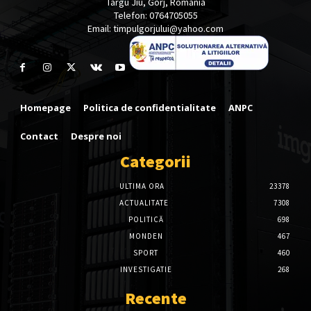
Târgu Jiu, Gorj, România
Telefon: 0764705055
Email: timpulgorjului@yahoo.com
Homepage
Politica de confidentialitate
ANPC
Contact
Despre noi
Categorii
ULTIMA ORA
23378
ACTUALITATE
7308
POLITICĂ
698
MONDEN
467
SPORT
460
INVESTIGATIE
268
Recente