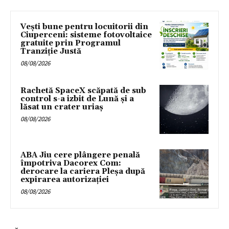
Vești bune pentru locuitorii din
Ciuperceni: sisteme fotovoltaice
gratuite prin Programul
Tranziție Justă
08/08/2026
Rachetă SpaceX scăpată de sub
control s-a izbit de Lună și a
lăsat un crater uriaș
08/08/2026
ABA Jiu cere plângere penală
împotriva Dacorex Com:
derocare la cariera Pleșa după
expirarea autorizației
08/08/2026