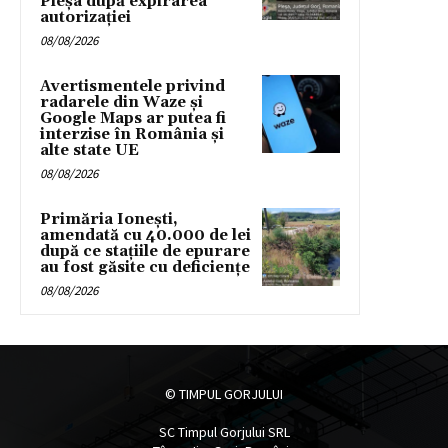
Pleșa după expirarea
autorizației
08/08/2026
Avertismentele privind
radarele din Waze și
Google Maps ar putea fi
interzise în România și
alte state UE
08/08/2026
Primăria Ionești,
amendată cu 40.000 de lei
după ce stațiile de epurare
au fost găsite cu deficiențe
08/08/2026
© TIMPUL GORJULUI
SC Timpul Gorjului SRL