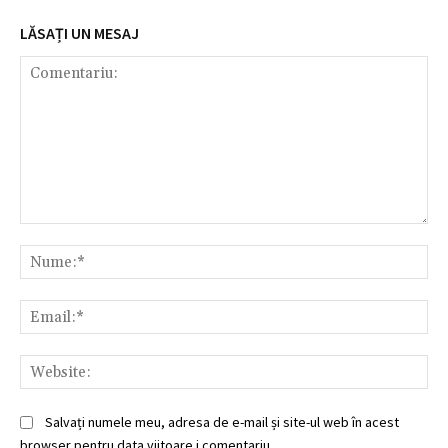
LĂSAȚI UN MESAJ
Comentariu:
Nu
Ema
Web
Salvați numele meu, adresa de e-mail și site-ul web în acest
browser pentru data viitoare i comentariu.