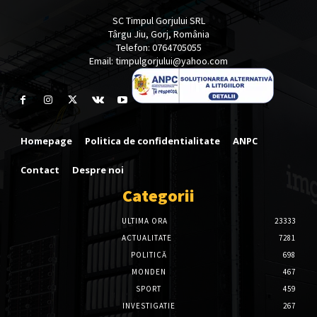
SC Timpul Gorjului SRL
Târgu Jiu, Gorj, România
Telefon: 0764705055
Email: timpulgorjului@yahoo.com
Homepage
Politica de confidentialitate
ANPC
Contact
Despre noi
Categorii
ULTIMA ORA
23333
ACTUALITATE
7281
POLITICĂ
698
MONDEN
467
SPORT
459
INVESTIGATIE
267