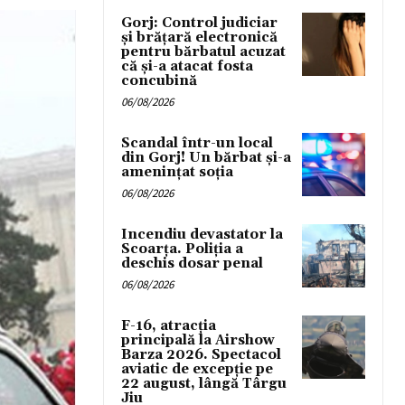
Gorj: Control judiciar
și brățară electronică
pentru bărbatul acuzat
că și-a atacat fosta
concubină
06/08/2026
Scandal într-un local
din Gorj! Un bărbat și-a
amenințat soția
06/08/2026
Incendiu devastator la
Scoarța. Poliția a
deschis dosar penal
06/08/2026
F-16, atracția
principală la Airshow
Barza 2026. Spectacol
aviatic de excepție pe
22 august, lângă Târgu
Jiu