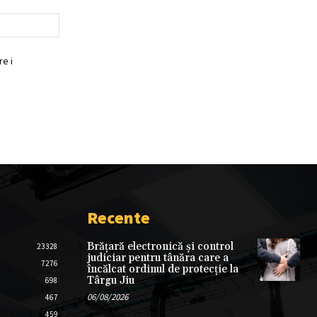
Website:
e i
Recente
Brățară electronică și control
23328
judiciar pentru tânăra care a
7276
încălcat ordinul de protecție la
Târgu Jiu
698
06/08/2026
467
459