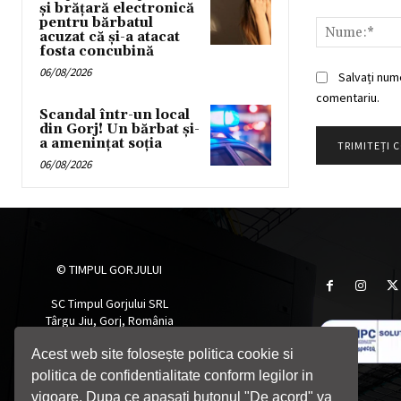
Comentariu:
și brățară electronică
pentru bărbatul
acuzat că și-a atacat
fosta concubină
06/08/2026
Salvați num
comentariu.
Scandal într-un local
din Gorj! Un bărbat și-
a amenințat soția
06/08/2026
© TIMPUL GORJULUI
SC Timpul Gorjului SRL
Târgu Jiu, Gorj, România
Telefon: 0764705055
Email: timpulgorjului@yahoo.com
Acest web site folosește politica cookie si
politica de confidentialitate conform legilor in
vigoare. Dupa ce apasati butonul "De acord" va