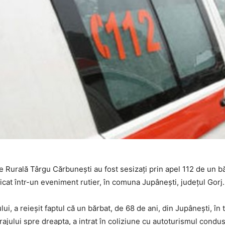
ție Rurală Târgu Cărbunești au fost sesizaţi prin apel 112 de un b
licat într-un eveniment rutier, în comuna Jupânești, județul Gorj.
ului, a reieșit faptul că un bărbat, de 68 de ani, din Jupânești, în
ajului spre dreapta, a intrat în coliziune cu autoturismul condus