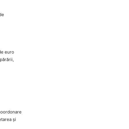
de
de euro
ărării,
 coordonare
tarea și