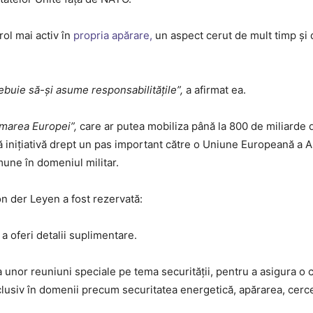
ol mai activ în
propria apărare,
un aspect cerut de mult timp și 
rebuie să-și asume responsabilitățile”,
a afirmat ea.
marea Europei”,
care ar putea mobiliza până la 800 de miliarde 
ă inițiativă drept un pas important către o Uniune Europeană a Ap
mune în domeniul militar.
n der Leyen a fost rezervată:
ă a oferi detalii suplimentare.
 unor reuniuni speciale pe tema securității, pentru a asigura o
clusiv în domenii precum securitatea energetică, apărarea, cerce