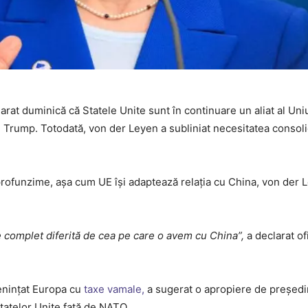
at duminică că Statele Unite sunt în continuare un aliat al Uniu
d Trump. Totodată, von der Leyen a subliniat necesitatea consoli
profunzime, așa cum UE își adaptează relația cu China, von der 
e complet diferită de cea pe care o avem cu China”,
a declarat ofi
menințat Europa cu
taxe vamale,
a sugerat o apropiere de președi
tatelor Unite față de NATO.