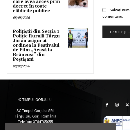
care avea acces prin
decret în toate
Salvați num
clădirile publice
comentariu.
08/08/2026
Polițiștii din Secția 1
Poliție Rurală Târgu
Jiu au asigurat
ordinea la Festivalul
de Film „Acasă la
Brâncuși” din
Peștișani
08/08/2026
© TIMPUL GORJULUI
SC Timpul Gorjului SRL
Târgu Jiu, Gorj, România
Telefon: 0764705055
Email: timpulgorjului@yahoo.com