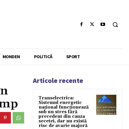
MONDEN
POLITICĂ
SPORT
Articole recente
un
Transelectrica:
rump
Sistemul energetic
național funcționează
sub un stres fără
precedent din cauza
secetei, dar nu există
risc de avarie majoră