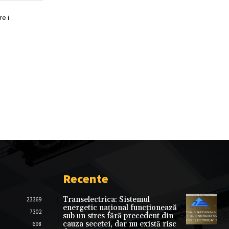
e i
Recente
Transelectrica: Sistemul
23369
energetic național funcționează
7302
sub un stres fără precedent din
cauza secetei, dar nu există risc
698