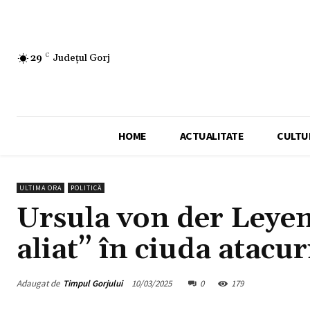
29
C
Județul Gorj
HOME
ACTUALITATE
CULTU
ULTIMA ORA
POLITICĂ
Ursula von der Leyen
aliat” în ciuda atacu
Adaugat de
Timpul Gorjului
10/03/2025
0
179