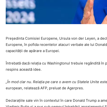
Președinta Comisiei Europene, Ursula von der Leyen, a declar
Europene, în pofida recentelor atacuri verbale ale lui Donal
capacității de apărare a Europei.
Întrebată dacă relația cu Washingtonul trebuie regândită în 
respins această idee.
„În mod clar nu. Relația pe care o avem cu Statele Unite est
european, relatează AFP, preluat de Agerpres.
Declarațiile sale vin în contextul în care Donald Trump a a
Vladimir Putin și a pus sub semnul întrebării angajamentul S