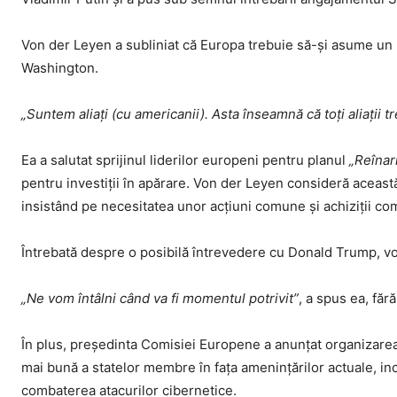
Von der Leyen a subliniat că Europa trebuie să-și asume un r
Washington.
„Suntem aliați (cu americanii). Asta înseamnă că toți aliații t
Ea a salutat sprijinul liderilor europeni pentru planul
„Reînar
pentru investiții în apărare. Von der Leyen consideră aceast
insistând pe necesitatea unor acțiuni comune și achiziții co
Întrebată despre o posibilă întrevedere cu Donald Trump, vo
„Ne vom întâlni când va fi momentul potrivit”
, a spus ea, făr
În plus, președinta Comisiei Europene a anunțat organizarea
mai bună a statelor membre în fața amenințărilor actuale, in
combaterea atacurilor cibernetice.