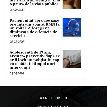
the Park with George” și ia
o pauză de la viața publică
05/08/2026
Pacient uitat aproape șase
ore într-un aparat RMN la
un spital. A fost găsit
dimineața de o femeie de
serviciu
05/08/2026
Adolescentă de 17 ani,
arestată preventiv după ce
ar fi lovit un polițist în cap
cu o bâtă, în timpul unei
intervenții
05/08/2026
© TIMPUL GORJULUI
SC Timpul Gorjului SRL