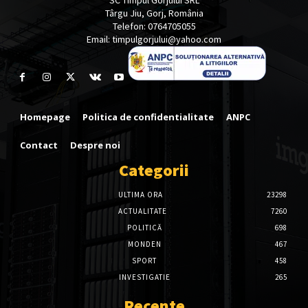
Târgu Jiu, Gorj, România
Telefon: 0764705055
Email: timpulgorjului@yahoo.com
Homepage
Politica de confidentialitate
ANPC
Contact
Despre noi
Categorii
ULTIMA ORA
23298
ACTUALITATE
7260
POLITICĂ
698
MONDEN
467
SPORT
458
INVESTIGATIE
265
Recente