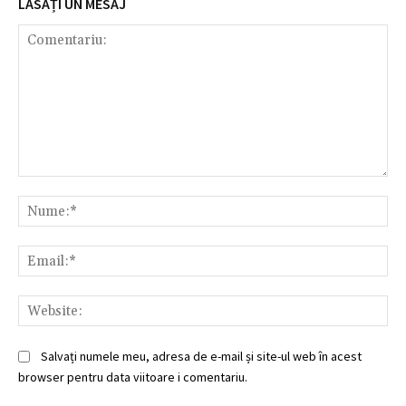
LĂSAȚI UN MESAJ
Comentariu:
Nu
Ema
Web
Salvați numele meu, adresa de e-mail și site-ul web în acest
browser pentru data viitoare i comentariu.