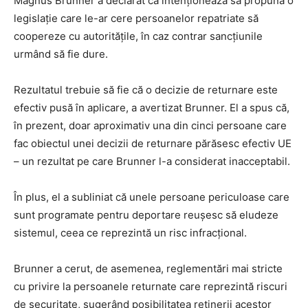
Magnus Brunner a declarat că intenţionează să propună o
legislaţie care le-ar cere persoanelor repatriate să
coopereze cu autorităţile, în caz contrar sancţiunile
urmând să fie dure.
Rezultatul trebuie să fie că o decizie de returnare este
efectiv pusă în aplicare, a avertizat Brunner. El a spus că,
în prezent, doar aproximativ una din cinci persoane care
fac obiectul unei decizii de returnare părăsesc efectiv UE
– un rezultat pe care Brunner l-a considerat inacceptabil.
În plus, el a subliniat că unele persoane periculoase care
sunt programate pentru deportare reuşesc să eludeze
sistemul, ceea ce reprezintă un risc infracţional.
Brunner a cerut, de asemenea, reglementări mai stricte
cu privire la persoanele returnate care reprezintă riscuri
de securitate, sugerând posibilitatea reţinerii acestor