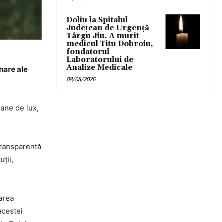
Doliu la Spitalul
Județean de Urgență
Târgu Jiu. A murit
medicul Titu Dobroiu,
fondatorul
Laboratorului de
Analize Medicale
onare ale
08/08/2026
oane de lux,
 transparentă
ţii,
area
acestei