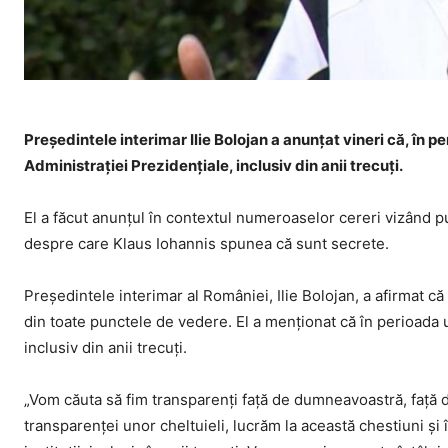
Preşedintele interimar Ilie Bolojan a anunţat vineri că, în 
Administrației Prezidențiale, inclusiv din anii trecuţi.
El a făcut anunţul în contextul numeroaselor cereri vizând pu
despre care Klaus Iohannis spunea că sunt secrete.
Preşedintele interimar al României, Ilie Bolojan, a afirmat că
din toate punctele de vedere. El a menţionat că în perioada ur
inclusiv din anii trecuţi.
„Vom căuta să fim transparenţi faţă de dumneavoastră, faţă 
transparenţei unor cheltuieli, lucrăm la această chestiuni şi