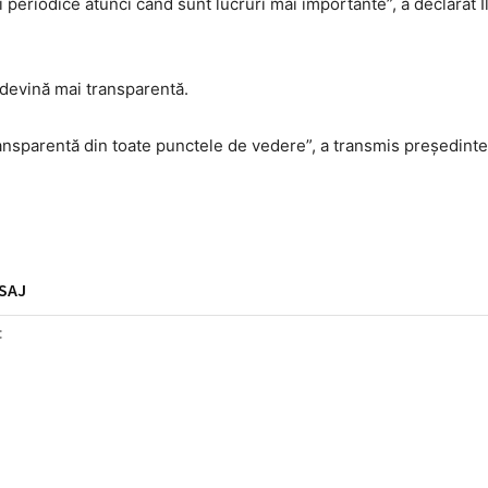
iri periodice atunci când sunt lucruri mai importante”, a declarat I
ă devină mai transparentă.
ansparentă din toate punctele de vedere”, a transmis preşedintel
SAJ