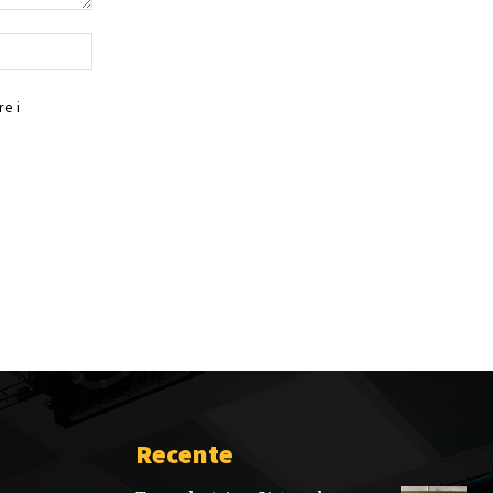
Website:
e i
Recente