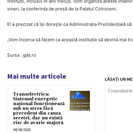
instituţii, inclusiv în anii trecuţi. Vom organiza aceste întâln
vineri, la conferința de presă de la Palatul Cotroceni.
El a precizat că îşi doreşte ca Administraţia Prezidenţială s
„Vom încerca să facem ca această instituţie să devină mai tr
Sursa : gds.ro
Mai multe articole
LĂSAȚI UN ME
Transelectrica:
Sistemul energetic
național funcționează
sub un stres fără
precedent din cauza
secetei, dar nu există
risc de avarie majoră
08/08/2026