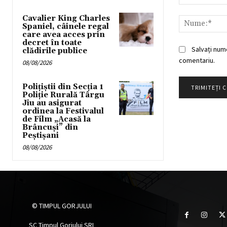
Comentariu:
Cavalier King Charles
Spaniel, câinele regal
care avea acces prin
decret în toate
Salvați num
clădirile publice
comentariu.
08/08/2026
Polițiștii din Secția 1
Poliție Rurală Târgu
Jiu au asigurat
ordinea la Festivalul
de Film „Acasă la
Brâncuși” din
Peștișani
08/08/2026
© TIMPUL GORJULUI
SC Timpul Gorjului SRL