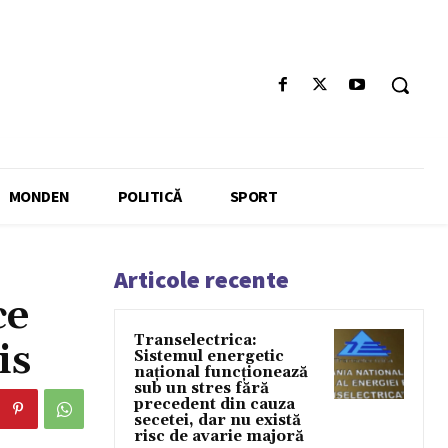
MONDEN
POLITICĂ
SPORT
Articole recente
ce
Transelectrica:
is
Sistemul energetic
național funcționează
sub un stres fără
precedent din cauza
secetei, dar nu există
risc de avarie majoră