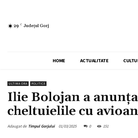
29
C
Județul Gorj
HOME
ACTUALITATE
CULTU
ULTIMA ORA
POLITICĂ
Ilie Bolojan a anunțat
cheltuielile cu avioan
Adaugat de
Timpul Gorjului
01/03/2025
0
151