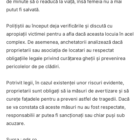
de minute să o readucă la viață, însă femeia nu a mai
putut fi salvată.
Polițiștii au început deja verificările și discută cu
apropiații victimei pentru a afla dacă aceasta locuia în acel
complex. De asemenea, anchetatorii analizează dacă
proprietarii sau asociația de locatari au respectat
obligațiile legale privind curățarea gheții și prevenirea
pericolelor de pe clădiri.
Potrivit legii, în cazul existenței unor riscuri evidente,
proprietarii sunt obligați să ia măsuri de avertizare și să
curețe fațadele pentru a preveni astfel de tragedii. Dacă
se va constata că aceste măsuri nu au fost respectate,
responsabilii ar putea fi sancționați sau chiar puși sub
acuzare.
Sursa : gds.ro