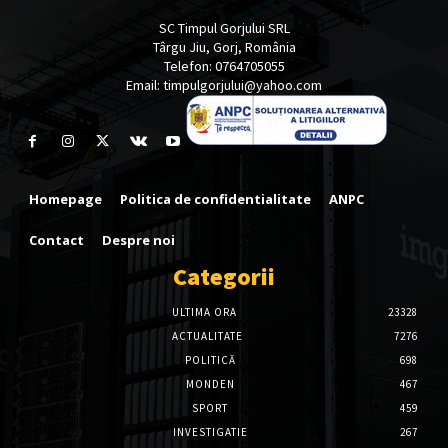
SC Timpul Gorjului SRL
Târgu Jiu, Gorj, România
Telefon: 0764705055
Email: timpulgorjului@yahoo.com
Homepage
Politica de confidentialitate
ANPC
Contact
Despre noi
Categorii
ULTIMA ORA
23328
ACTUALITATE
7276
POLITICĂ
698
MONDEN
467
SPORT
459
INVESTIGATIE
267