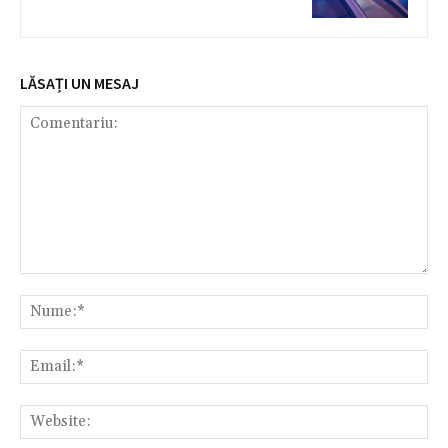
LĂSAȚI UN MESAJ
Comentariu:
Nu
Ema
Web