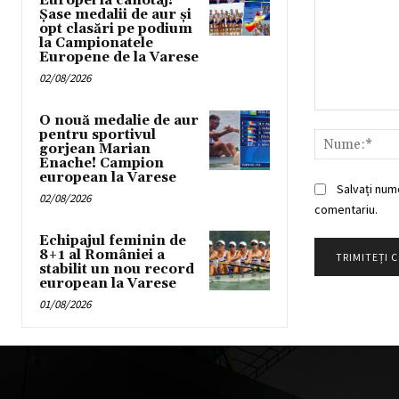
Europei la canotaj!
Șase medalii de aur și
opt clasări pe podium
la Campionatele
Europene de la Varese
02/08/2026
Comentariu:
O nouă medalie de aur
pentru sportivul
gorjean Marian
Enache! Campion
european la Varese
Salvați num
02/08/2026
comentariu.
Echipajul feminin de
8+1 al României a
stabilit un nou record
european la Varese
01/08/2026