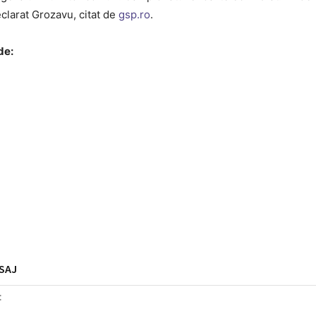
eclarat Grozavu, citat de
gsp.ro
.
de:
SAJ