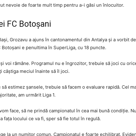
vut nevoie de foarte mult timp pentru a-i găsi un înlocuitor.
ei FC Botoșani
 Iași, Grozavu a ajuns în cantonamentul din Antalya și a vorbit d
FC Botoșani e penultima în SuperLiga, cu 18 puncte.
 şi voi rămâne. Programul nu e îngrozitor, trebuie să joci cu ori
 câştiga meciul înainte să îl joci.
reu să estimez şansele, trebuie să facem o evaluare rapidă. Cel m
oritate, am urmărit Liga 1.
om face, să ne prindă campionatul în cea mai bună condiţie. Nu
faţa locului ce va fi, sper să fie totul în regulă.
ge la un numitor comun. Campionatul e foarte echilibrat. Eviden