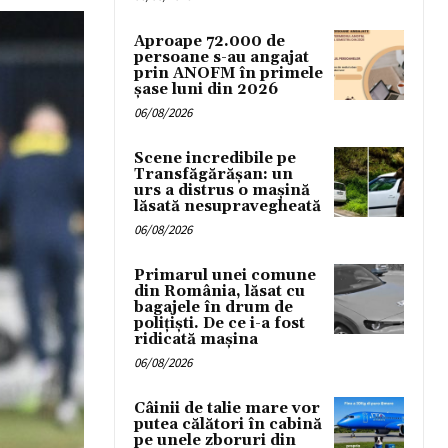
Aproape 72.000 de
persoane s-au angajat
prin ANOFM în primele
șase luni din 2026
06/08/2026
Scene incredibile pe
Transfăgărășan: un
urs a distrus o mașină
lăsată nesupravegheată
06/08/2026
Primarul unei comune
din România, lăsat cu
bagajele în drum de
poliţişti. De ce i-a fost
ridicată maşina
06/08/2026
Câinii de talie mare vor
putea călători în cabină
pe unele zboruri din