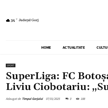
34
C
Județul Gorj
HOME
ACTUALITATE
CULTU
SPORT
SuperLiga: FC Botoșan
Liviu Ciobotariu: „Su
Adaugat de
Timpul Gorjului
07/01/2025
0
188