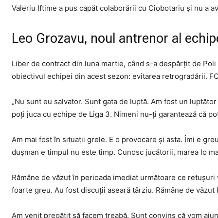
Valeriu Iftime a pus capăt colaborării cu Ciobotariu și nu a a
Leo Grozavu, noul antrenor al echip
Liber de contract din luna martie, când s-a despărțit de Poli
obiectivul echipei din acest sezon: evitarea retrogradării. 
„Nu sunt eu salvator. Sunt gata de luptă. Am fost un luptător
poţi juca cu echipe de Liga 3. Nimeni nu-ţi garantează că poţi
Am mai fost în situaţii grele. E o provocare şi asta. Îmi e g
duşman e timpul nu este timp. Cunosc jucătorii, marea lo maj
Rămâne de văzut în perioada imediat următoare ce retuşuri v
foarte greu. Au fost discuţii aseară târziu. Rămâne de văzut la 
Am venit pregătit să facem treabă. Sunt convins că vom ajun