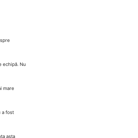
espre
ce echipă. Nu
ai mare
 a fost
ţa asta