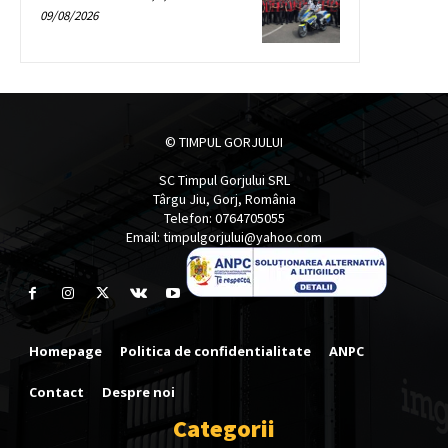
09/08/2026
© TIMPUL GORJULUI
SC Timpul Gorjului SRL
Târgu Jiu, Gorj, România
Telefon: 0764705055
Email: timpulgorjului@yahoo.com
Homepage
Politica de confidentialitate
ANPC
Contact
Despre noi
Categorii