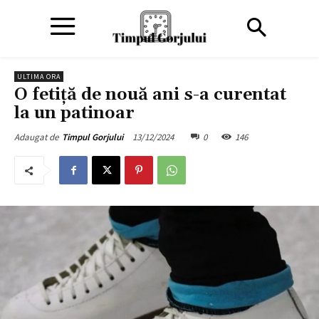
ULTIMA ORA
O fetiţă de nouă ani s-a curentat
la un patinoar
13/12/2024
0
146
Adaugat de
Timpul Gorjului