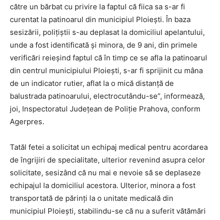
către un bărbat cu privire la faptul că fiica sa s-ar fi
curentat la patinoarul din municipiul Ploieşti. În baza
sesizării, poliţiştii s-au deplasat la domiciliul apelantului,
unde a fost identificată şi minora, de 9 ani, din primele
verificări reieşind faptul că în timp ce se afla la patinoarul
din centrul municipiului Ploieşti, s-ar fi sprijinit cu mâna
de un indicator rutier, aflat la o mică distanţă de
balustrada patinoarului, electrocutându-se”, informează,
joi, Inspectoratul Judeţean de Poliţie Prahova, conform
Agerpres.
Tatăl fetei a solicitat un echipaj medical pentru acordarea
de îngrijiri de specialitate, ulterior revenind asupra celor
solicitate, sesizând că nu mai e nevoie să se deplaseze
echipajul la domiciliul acestora. Ulterior, minora a fost
transportată de părinţi la o unitate medicală din
municipiul Ploieşti, stabilindu-se că nu a suferit vătămări