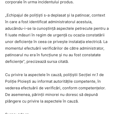
corporale în urma incidentului produs.
„Echipajul de poliţişti s-a deplasat şi la patinoar, context
în care a fost identificat administratorul acestuia,
aducându-i-se la cunoştinţă aspectele petrecute pentru a
fi luate măsuri în regim de urgenţă cu ocazia constatării
unor deficienţe în ceea ce priveşte instalaţia electrică. La
momentul efectuării verificărilor de către administrator,
patinoarul nu era în funcţiune şi nu au fost constatate
deficienţe”, precizează sursa citată.
Cu privire la aspectele în cauză, poliţiştii Secţiei nr.1 de
Poliţie Ploieşti au informat autorităţile competente, în
vederea efectuării de verificări, conform competenţelor.
De asemenea, părinţii minorei nu doresc să depună
plângere cu privire la aspectele în cauză.