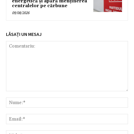
energetică și apără menținerea
centralelor pe cărbune
09/08/2026
LĂSAȚI UN MESAJ
Comentariu:
Nu
Ema
Web