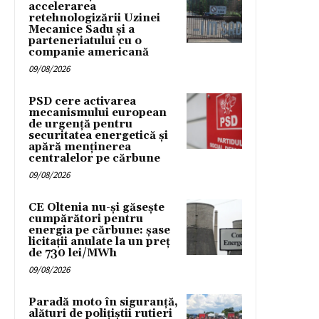
accelerarea
retehnologizării Uzinei
Mecanice Sadu și a
parteneriatului cu o
companie americană
09/08/2026
PSD cere activarea
mecanismului european
de urgență pentru
securitatea energetică și
apără menținerea
centralelor pe cărbune
09/08/2026
CE Oltenia nu-și găsește
cumpărători pentru
energia pe cărbune: șase
licitații anulate la un preț
de 730 lei/MWh
09/08/2026
Paradă moto în siguranță,
alături de polițiștii rutieri