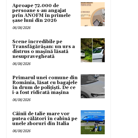
Aproape 72.000 de
persoane s-au angajat
prin ANOFM în primele
șase luni din 2026
06/08/2026
Scene incredibile pe
Transfăgărășan: un urs a
distrus o mașină lăsată
nesupravegheată
06/08/2026
Primarul unei comune din
România, lăsat cu bagajele
în drum de poliţişti. De ce
i-a fost ridicată maşina
06/08/2026
Câinii de talie mare vor
putea călători în cabină pe
unele zboruri din Italia
06/08/2026