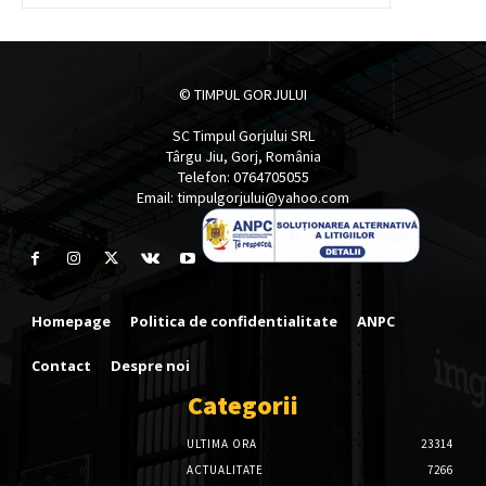
© TIMPUL GORJULUI
SC Timpul Gorjului SRL
Târgu Jiu, Gorj, România
Telefon: 0764705055
Email: timpulgorjului@yahoo.com
Homepage
Politica de confidentialitate
ANPC
Contact
Despre noi
Categorii
ULTIMA ORA
23314
ACTUALITATE
7266