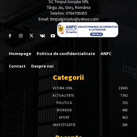
SC Timpul Gorjului SRL
Târgu Jiu, Gorj, România
Telefon: 0764705055
Email: timpulgorjului@yahoo.com
Homepage
Politica de confidentialitate
ANPC
Contact
Despre noi
Categorii
ULTIMA ORA
23445
ACTUALITATE
7342
POLITICĂ
702
MONDEN
468
SPORT
462
INVESTIGATIE
268