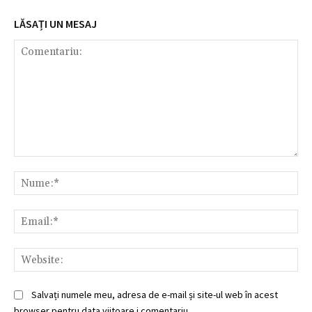
LĂSAȚI UN MESAJ
Comentariu:
Nu
Ema
Web
Salvați numele meu, adresa de e-mail și site-ul web în acest
browser pentru data viitoare i comentariu.