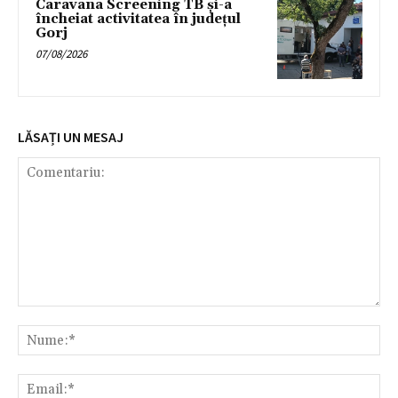
Caravana Screening TB și-a
încheiat activitatea în județul
Gorj
07/08/2026
LĂSAȚI UN MESAJ
Comentariu:
Nu
Ema