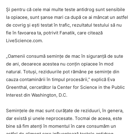
Și pentru că cele mai multe teste antidrog sunt sensibile
la opiacee, sunt șanse mari ca după ce ai mâncat un astfel
de covrig și ești testat în trafic, rezultatul testului să nu
fie în favoarea ta, potrivit Fanatik, care citează
LiveScience.com.
„Oamenii consumă semințe de mac în siguranță de sute
de ani, deoarece acestea nu conțin opiacee în mod
natural. Totuși, reziduurile pot rămâne pe semințe din
cauza contaminării în timpul procesării,” explică Eva
Greenthal, cercetător la Center for Science in the Public
Interest din Washington, D.C.
Semințele de mac sunt curățate de reziduuri, în genera,
dar există și unele neprocesate. Tocmai de aceea, este
bine să fim atenți în momentul în care consumăm un
astfel de aliment care influențează testele antidrog.