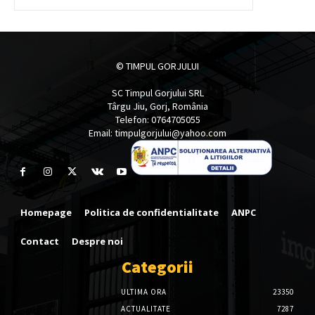
© TIMPUL GORJULUI
SC Timpul Gorjului SRL
Târgu Jiu, Gorj, România
Telefon: 0764705055
Email: timpulgorjului@yahoo.com
Homepage
Politica de confidentialitate
ANPC
Contact
Despre noi
Categorii
ULTIMA ORA
23350
ACTUALITATE
7287