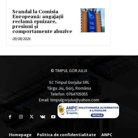
Scandal la Comisia
Europeană: angajații
reclamă epuizare,
presiuni și
comportamente abuzive
09/08/2026
© TIMPUL GORJULUI
SC Timpul Gorjului SRL
Târgu Jiu, Gorj, România
Telefon: 0764705055
Email: timpulgorjului@yahoo.com
Homepage
Politica de confidentialitate
ANPC