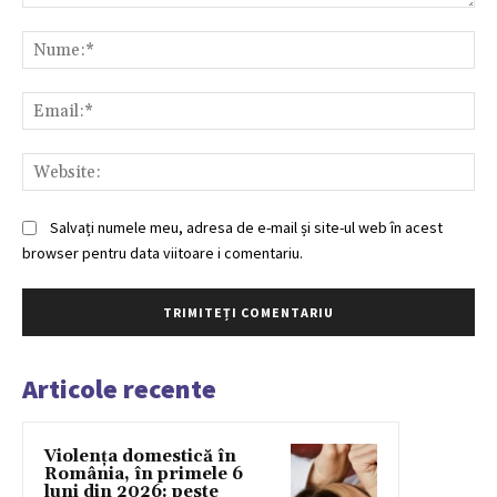
Comentariu:
Nu
Ema
Web
Salvați numele meu, adresa de e-mail și site-ul web în acest
browser pentru data viitoare i comentariu.
Articole recente
Violența domestică în
România, în primele 6
luni din 2026: peste