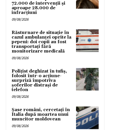
72.000 de intervenții și
aproape 28.000 de
infracțiuni
09/08/2026
Răsturnare de situație în
cazul ambulanței oprite la
pepeni: doi copii au fost
transportați fără
monitorizare medicală
09/08/2026
Polițist deghizat în tufiș,
folosit într-o acțiune-
surpriză împotriva
șoferilor distrași de
telefon
09/08/2026
Șase români, cercetați în
Italia după moartea unui
muncitor moldovean
09/08/2026