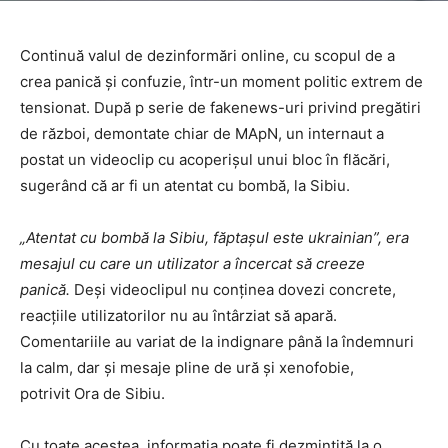
Continuă valul de dezinformări online, cu scopul de a
crea panică și confuzie, într-un moment politic extrem de
tensionat. După p serie de fakenews-uri privind pregătiri
de război, demontate chiar de MApN, un internaut a
postat un videoclip cu acoperișul unui bloc în flăcări,
sugerând că ar fi un atentat cu bombă, la Sibiu.
„Atentat cu bombă la Sibiu, făptașul este ukrainian”, era
mesajul cu care un utilizator a încercat să creeze
panică.
Deși videoclipul nu conținea dovezi concrete,
reacțiile utilizatorilor nu au întârziat să apară.
Comentariile au variat de la indignare până la îndemnuri
la calm, dar și mesaje pline de ură și xenofobie,
potrivit Ora de Sibiu.
Cu toate acestea, informația poate fi dezmințită la o