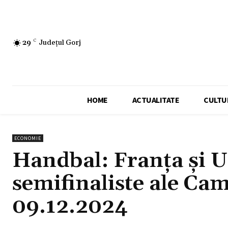
29
C
Județul Gorj
HOME
ACTUALITATE
CULTU
ECONOMIE
Handbal: Franţa şi U
semifinaliste ale C
09.12.2024