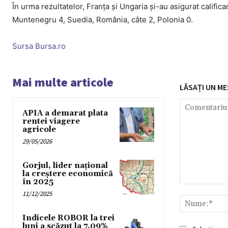
În urma rezultatelor, Franţa şi Ungaria şi-au asigurat califi
Muntenegru 4, Suedia, România, câte 2, Polonia 0.
Sursa Bursa.ro
Mai multe articole
LĂSAȚI UN ME
APIA a demarat plata
rentei viagere
agricole
29/05/2026
Gorjul, lider național
la creștere economică
în 2025
Comentariu:
11/12/2025
Indicele ROBOR la trei
luni a scăzut la 7,09%