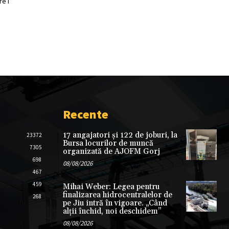
e i
Recente
17 angajatori și 122 de joburi, la
23372
Bursa locurilor de muncă
7305
organizată de AJOFM Gorj
698
08/08/2026
467
459
Mihai Weber: Legea pentru
finalizarea hidrocentralelor de
268
pe Jiu intră în vigoare. „Când
alții închid, noi deschidem”
08/08/2026