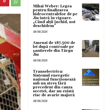
Mihai Weber: Legea
pentru finalizarea
hidrocentralelor de pe
Jiu intră în vigoare.
„Când alții închid, noi
deschidem”
08/08/2026
Amenzi de 187.500 de
lei după controale pe
șantierele din Târgu
Jiu
08/08/2026
Transelectrica:
Sistemul energetic
național funcționează
sub un stres fără
precedent din cauza
secetei, dar nu există
risc de avarie majoră
08/08/2026