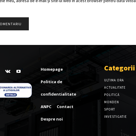
ele meu, adresa de e-mail și site-ul web în acest browser pentru data viitoar
Categorii
Homepage
ULTIMA ORA
Politica de
ACTUALITATE
confidentialitate
POLITICĂ
MONDEN
ANPC
Contact
SPORT
INVESTIGATIE
Despre noi