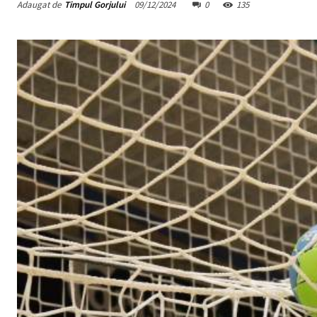
Adaugat de
Timpul Gorjului
09/12/2024
0
135