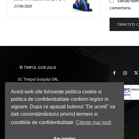
Salvați num
27/06/2025
comentariu.
© TIMPUL GORJULUI
SC Timpul Gorjului SRL
Târgu Jiu, Gorj, România
Telefon: 0764705055
Acest web site folosește politica cookie si
Email: timpulgorjului@yahoo.com
politica de confidentialitate conform legilor in
vigoare. Dupa ce apasati butonul "De acord" va
dati consimțământului privind termeni si
conditiile de confidentialitate
Citeste mai mult
Am inteles