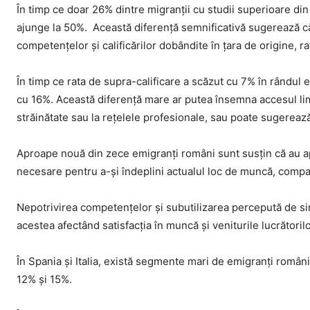
În timp ce doar 26% dintre migranții cu studii superioare din 
ajunge la 50%. Această diferență semnificativă sugerează că, 
competențelor și calificărilor dobândite în țara de origine, r
În timp ce rata de supra-calificare a scăzut cu 7% în rândul e
cu 16%. Această diferență mare ar putea însemna accesul lim
străinătate sau la rețelele profesionale, sau poate sugerează 
Aproape nouă din zece emigranți români sunt susțin că au apt
necesare pentru a-și îndeplini actualul loc de muncă, compar
Nepotrivirea competențelor și subutilizarea percepută de si
acestea afectând satisfacția în muncă și veniturile lucrătorilo
În Spania și Italia, există segmente mari de emigranți români 
12% și 15%.