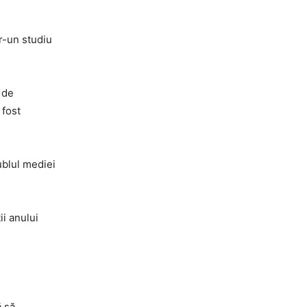
tr-un studiu
 de
 fost
ublul mediei
ii anului
ă să