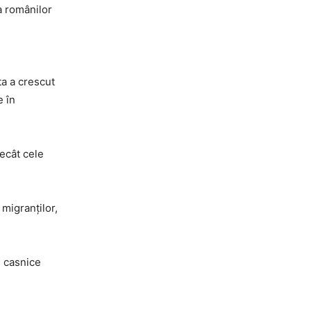
ea românilor
ta a crescut
e în
decât cele
migranților,
i casnice