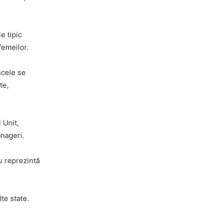
e tipic
femeilor.
ncele se
te,
 Unit,
nageri.
nu reprezintă
te state.