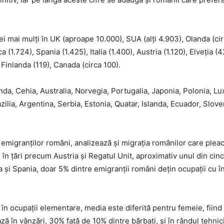
i mai mulți în UK (aproape 10.000), SUA (alți 4.903), Olanda (cir
1.724), Spania (1.425), Italia (1.400), Austria (1.120), Elveția (4
, Finlanda (119), Canada (circa 100).
anda, Cehia, Australia, Norvegia, Portugalia, Japonia, Polonia, 
zilia, Argentina, Serbia, Estonia, Quatar, Islanda, Ecuador, Slov
 emigranților români, analizează și migrația românilor care pleac
 în țări precum Austria și Regatul Unit, aproximativ unul din cin
alia și Spania, doar 5% dintre emigranții români dețin ocupații cu î
în ocupații elementare, media este diferită pentru femeie, fiind 
 în vânzări, 30% față de 10% dintre bărbați, și în rândul tehnici