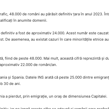
rafic, 48.000 de români au părăsit definitiv țara în anul 2023. În
lificați în anumite domenii.
 definitiv a fost de aproximativ 24.000. Acest număr este cauzat
ist. De asemenea, au existat cazuri în care minoritățile etnice au
ă, fiind de peste 48.000. Mai mult, această cifră reprezintă și d
e aproximativ 22.000 de români/an.
rmania și Spania. Datele INS arată că peste 25.000 dintre emigranț
ub 30 de ani.
ânia a pierdut, prin emigrație, un oraș de dimensiunea Capitalei.
itiv, iar pe langă aceste cifre se adaugă și românii care prefer