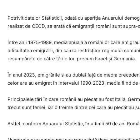
Potrivit datelor Statisticii, odată cu apariția Anuarului demog
realizat de OECD, se arată că emigranții români sunt supra-ca
Între anii 1975-1989, media anuală a românilor care emigrau
dificultatea emigrării, din cauza restricților regimului comun
resumpărate de către țările lor, precum Israel și Germania.
În anul 2023, emigrările s-au dublat față de media precedent
celor are au emigrat în intervalul 1990-2023, media fiind d
Principalele țări în care românii au plecat au fost Italia, Ge
trecut sunt femei, iar o treime dintre cei care au plecat au s
Astfel, conform Anuarului Statistic, în ultimii 50 de ani Rom
Numerele prezentate mai sus reprezintă doar emigranții defin