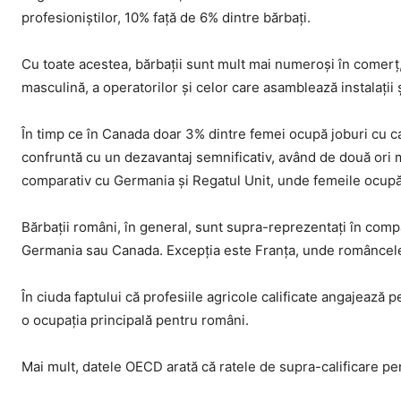
profesioniștilor, 10% față de 6% dintre bărbați.
Cu toate acestea, bărbații sunt mult mai numeroși în comerț
masculină, a operatorilor și celor care asamblează instalații
În timp ce în Canada doar 3% dintre femei ocupă joburi cu cal
confruntă cu un dezavantaj semnificativ, având de două ori ma
comparativ cu Germania și Regatul Unit, unde femeile ocupă 
Bărbații români, în general, sunt supra-reprezentați în compa
Germania sau Canada. Excepția este Franța, unde româncele 
În ciuda faptului că profesiile agricole calificate angajează p
o ocupația principală pentru români.
Mai mult, datele OECD arată că ratele de supra-calificare pen