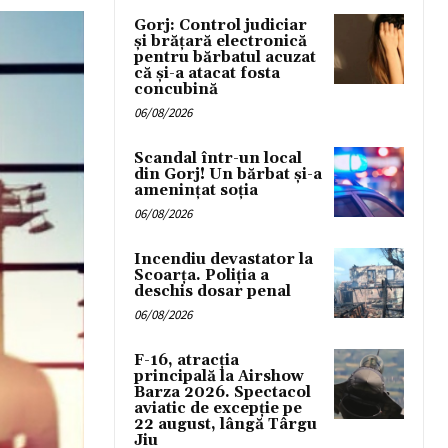
Gorj: Control judiciar
și brățară electronică
pentru bărbatul acuzat
că și-a atacat fosta
concubină
06/08/2026
Scandal într-un local
din Gorj! Un bărbat și-a
amenințat soția
06/08/2026
Incendiu devastator la
Scoarța. Poliția a
deschis dosar penal
06/08/2026
F-16, atracția
principală la Airshow
Barza 2026. Spectacol
aviatic de excepție pe
22 august, lângă Târgu
Jiu