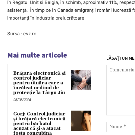
În Regatul Unit și Belgia, în schimb, aproximativ 11%, respect
asistență. În timp ce în Canada emigranții români lucrează f
importanți în industria prelucrătoare.
Sursa : evz.ro
Mai multe articole
LĂSAȚI UN ME
Brățară electronică și
control judiciar
pentru tânăra care a
încălcat ordinul de
protecție la Târgu Jiu
06/08/2026
Gorj: Control judiciar
Comentariu:
și brățară electronică
pentru bărbatul
acuzat că și-a atacat
fosta concubină