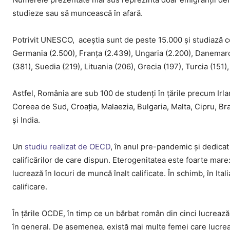
studieze sau să muncească în afară.
Potrivit UNESCO, aceștia sunt de peste 15.000 și studiază ce
Germania (2.500), Franța (2.439), Ungaria (2.200), Danemarca (
(381), Suedia (219), Lituania (206), Grecia (197), Turcia (151)
Astfel, România are sub 100 de studenți în țările precum Irl
Coreea de Sud, Croația, Malaezia, Bulgaria, Malta, Cipru, Bra
și India.
Un
studiu realizat de OECD
, în anul pre-pandemic și dedicat
calificărilor de care dispun. Eterogenitatea este foarte mare:
lucrează în locuri de muncă înalt calificate. În schimb, în ​​It
calificare.
În țările OCDE, în timp ce un bărbat român din cinci lucrează 
în general. De asemenea, există mai multe femei care lucrează