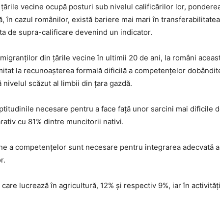
țările vecine ocupă posturi sub nivelul calificărilor lor, ponder
în cazul românilor, există bariere mai mari în transferabilitatea
ata de supra-calificare devenind un indicator.
migranților din țările vecine în ultimii 20 de ani, la români aceas
itat la recunoașterea formală dificilă a competențelor dobândit
nivelul scăzut al limbii din țara gazdă.
itudinile necesare pentru a face față unor sarcini mai dificile 
ativ cu 81% dintre muncitorii nativi.
ne a competențelor sunt necesare pentru integrarea adecvată a 
r.
care lucrează în agricultură, 12% și respectiv 9%, iar în activităț