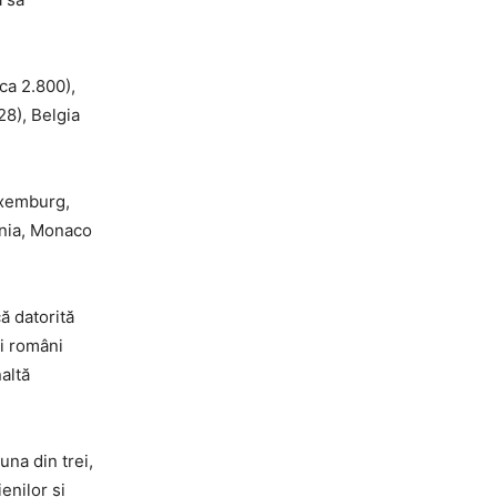
ca 2.800),
28), Belgia
Luxemburg,
enia, Monaco
ă datorită
ci români
naltă
una din trei,
enilor și