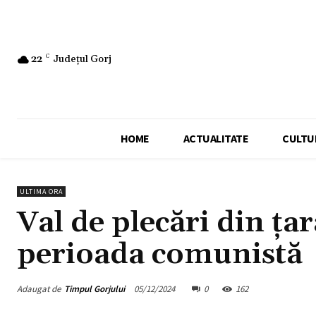
22
C
Județul Gorj
HOME
ACTUALITATE
CULTU
ULTIMA ORA
Val de plecări din ța
perioada comunistă
Adaugat de
Timpul Gorjului
05/12/2024
0
162