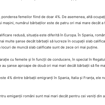
, ponderea femeilor fiind de doar 4%. De asemenea, altă ocupați
 și mașini, numărul bărbaților este de patru ori mai mare decât a 
ificare redusă, situația este diferită în Europa. În Spania, româ
i multe șanse decât bărbații să lucreze în ocupații slab califica
locuri de muncă slab calificate sunt de zece ori mai puține.
rație cu femeile și în funcții de conducere, în special în Regatul
au șanse aproape de două ori mai mari decât bărbații să fie ma
este 4% dintre bărbații emigranți în Spania, Italia și Franța, ele 
tru emiganții români sunt mai mari decât pentru cei veniți din al