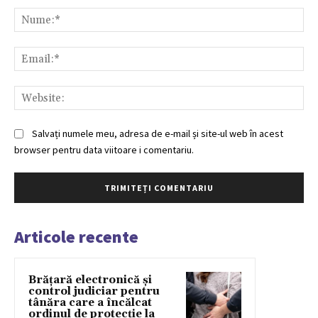
Nu
Ema
Web
Salvați numele meu, adresa de e-mail și site-ul web în acest
browser pentru data viitoare i comentariu.
Articole recente
Brățară electronică și
control judiciar pentru
tânăra care a încălcat
ordinul de protecție la