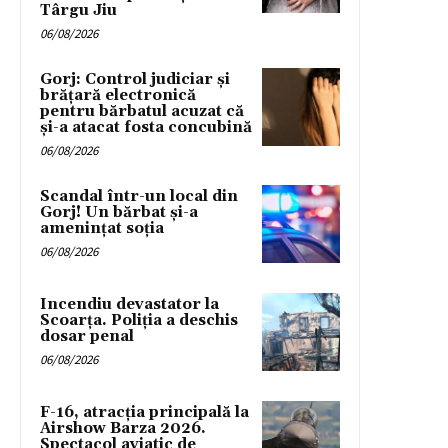
Târgu Jiu
06/08/2026
Gorj: Control judiciar și
brățară electronică
pentru bărbatul acuzat că
și-a atacat fosta concubină
06/08/2026
Scandal într-un local din
Gorj! Un bărbat și-a
amenințat soția
06/08/2026
Incendiu devastator la
Scoarța. Poliția a deschis
dosar penal
06/08/2026
F-16, atracția principală la
Airshow Barza 2026.
Spectacol aviatic de