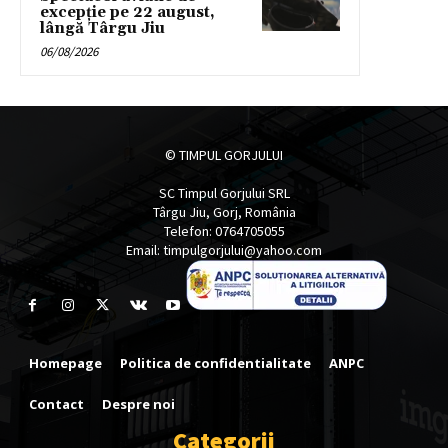
excepție pe 22 august,
lângă Târgu Jiu
06/08/2026
© TIMPUL GORJULUI
SC Timpul Gorjului SRL
Târgu Jiu, Gorj, România
Telefon: 0764705055
Email: timpulgorjului@yahoo.com
Homepage
Politica de confidentialitate
ANPC
Contact
Despre noi
Categorii