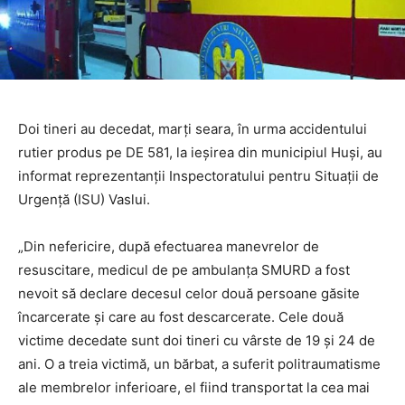
Doi tineri au decedat, marţi seara, în urma accidentului
rutier produs pe DE 581, la ieşirea din municipiul Huşi, au
informat reprezentanţii Inspectoratului pentru Situaţii de
Urgenţă (ISU) Vaslui.
„Din nefericire, după efectuarea manevrelor de
resuscitare, medicul de pe ambulanţa SMURD a fost
nevoit să declare decesul celor două persoane găsite
încarcerate şi care au fost descarcerate. Cele două
victime decedate sunt doi tineri cu vârste de 19 şi 24 de
ani. O a treia victimă, un bărbat, a suferit politraumatisme
ale membrelor inferioare, el fiind transportat la cea mai