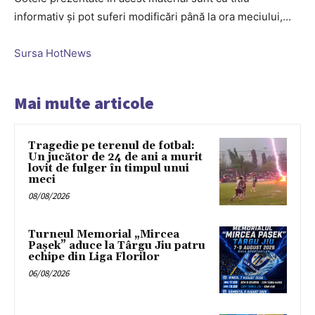
informativ și pot suferi modificări până la ora meciului,…
Sursa HotNews
Mai multe articole
Tragedie pe terenul de fotbal:
Un jucător de 24 de ani a murit
lovit de fulger în timpul unui
meci
08/08/2026
Turneul Memorial „Mircea
Pașek” aduce la Târgu Jiu patru
echipe din Liga Florilor
06/08/2026