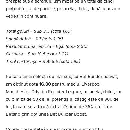
dreapta sus a ecranului,am mizat pe un total de
cinci
piețe
diferite de pariere, pe același bilet, după cum vom
vedea în continuare.
Total goluri – Sub 3.5 (cota 1.60)
Șansă dublă – X2 (cota 1.75)
Rezultat prima repriză – Egal (cota 2.30)
Cornere – Sub 10.5 (cota 2.02)
Total cartonașe – Sub 5.5 (cota 1.65)
Pe cele cinci selecții de mai sus, cu Bet Builder activat,
am obținut
cota
1
6
.00
pentru meciul Liverpool –
Manchester City din Premier League, pe același bilet, iar
cu o miză de 50 de lei potențialul câștig este de 800 de
lei, la care se adaugă extra câștigul de 25% oferit de
Betano prin opțiunea Bet Builder Boost.
Cotele prezentate în acest material sunt cu titlu