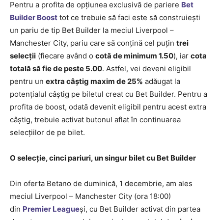
Pentru a profita de opțiunea exclusivă de pariere
Bet
Builder Boost
tot ce trebuie să faci este să construiești
un pariu de tip Bet Builder la meciul Liverpool –
Manchester City, pariu care să conțină cel puțin
trei
selecții
(fiecare având o
cotă de minimum 1.50
), iar
cota
totală să fie de peste 5.00
. Astfel, vei deveni eligibil
pentru un
extra câștig maxim de 25%
adăugat la
potențialul câștig pe biletul creat cu Bet Builder. Pentru a
profita de boost, odată devenit eligibil pentru acest extra
câștig, trebuie activat butonul aflat în continuarea
selecțiilor de pe bilet.
O selecție, cinci pariuri, un singur bilet cu Bet Builder
Din oferta Betano de duminică, 1 decembrie, am ales
meciul Liverpool – Manchester City (ora 18:00)
din
Premier League
și, cu Bet Builder activat din partea