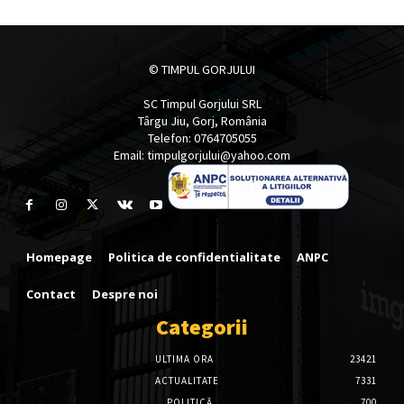
© TIMPUL GORJULUI
SC Timpul Gorjului SRL
Târgu Jiu, Gorj, România
Telefon: 0764705055
Email: timpulgorjului@yahoo.com
Homepage
Politica de confidentialitate
ANPC
Contact
Despre noi
Categorii
ULTIMA ORA
23421
ACTUALITATE
7331
POLITICĂ
700