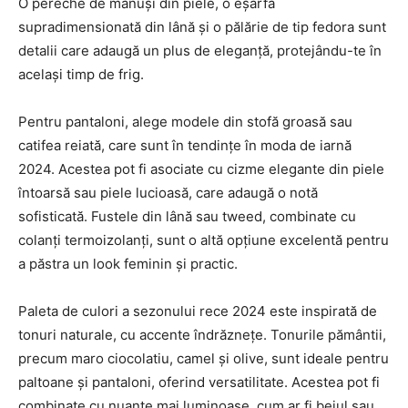
O pereche de mănuși din piele, o eșarfă
supradimensionată din lână și o pălărie de tip fedora sunt
detalii care adaugă un plus de eleganță, protejându-te în
același timp de frig.
Pentru pantaloni, alege modele din stofă groasă sau
catifea reiată, care sunt în tendințe în moda de iarnă
2024. Acestea pot fi asociate cu cizme elegante din piele
întoarsă sau piele lucioasă, care adaugă o notă
sofisticată. Fustele din lână sau tweed, combinate cu
colanți termoizolanți, sunt o altă opțiune excelentă pentru
a păstra un look feminin și practic.
Paleta de culori a sezonului rece 2024 este inspirată de
tonuri naturale, cu accente îndrăznețe. Tonurile pământii,
precum maro ciocolatiu, camel și olive, sunt ideale pentru
paltoane și pantaloni, oferind versatilitate. Acestea pot fi
combinate cu nuanțe mai luminoase, cum ar fi bejul sau