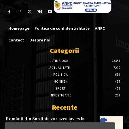
Homepage
Politica de confidentialitate
ANPC
Contact
Despre noi
Categorii
ULTIMA ORA
23357
ACTUALITATE
7292
POLITICĂ
698
MONDEN
467
SPORT
459
INVESTIGATIE
268
Recente
Românii din Sardinia vor avea acces la
servicii consulare mai aproape de casă.
Punct consular itinerant, deschis la Cagliari