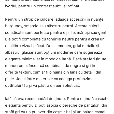
ivoriul, pentru un contrast subtil și rafinat.
Pentru un strop de culoare, adaugă accesorii în nuanțe
burgundy, smarald sau albastru petrol. Aceste culori
sofisticate sunt perfecte pentru eșarfe, mănuși sau genți.
Ele pot fi combinate cu tonurile neutre pentru a crea un
echilibru vizual plăcut. De asemenea, griul metalic și
albastrul glaciar sunt opțiuni moderne care sugerează
eleganța minimalist în moda de iarnă. Dacă preferi ținute
monocrome, încearcă combinații de negru și gri în
diferite texturi, cum ar fi o haină din lână cu detalii din
piele. Jocul între materiale va adăuga profunzime
outfitului tău și va păstra un aer sofisticat.
Iată câteva recomandări de ținute. Pentru o ținută casual-
elegantă pentru zi poți asocia o pereche de pantaloni din
stofă gri cu un pulover din cașmir bej și un palton camel.