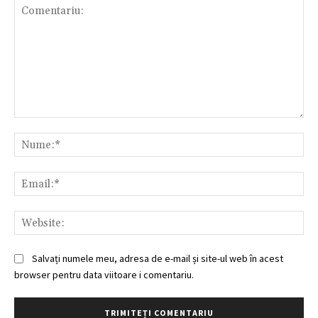
Comentariu:
Nu
Ema
Web
Salvați numele meu, adresa de e-mail și site-ul web în acest
browser pentru data viitoare i comentariu.