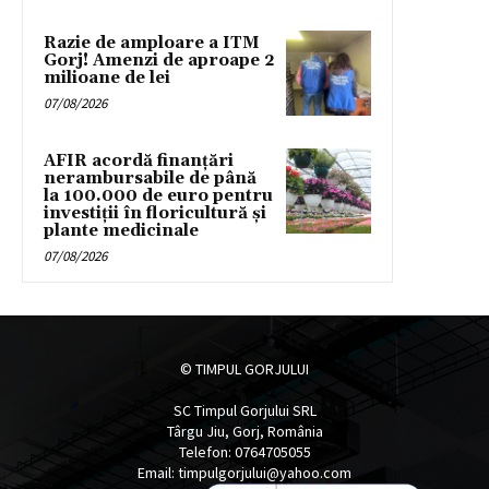
Razie de amploare a ITM
Gorj! Amenzi de aproape 2
milioane de lei
07/08/2026
AFIR acordă finanțări
nerambursabile de până
la 100.000 de euro pentru
investiții în floricultură și
plante medicinale
07/08/2026
© TIMPUL GORJULUI
SC Timpul Gorjului SRL
Târgu Jiu, Gorj, România
Telefon: 0764705055
Email: timpulgorjului@yahoo.com