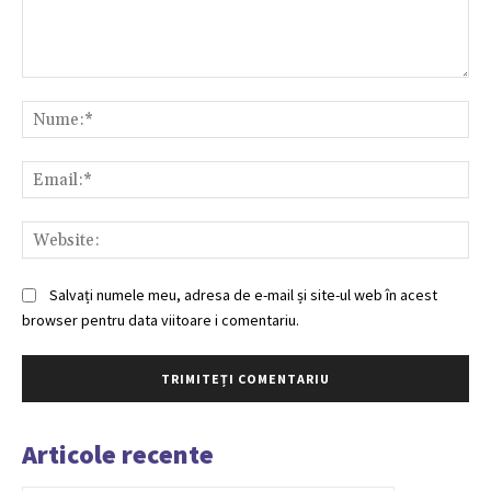
Comentariu:
Nu
Ema
Web
Salvați numele meu, adresa de e-mail și site-ul web în acest
browser pentru data viitoare i comentariu.
Articole recente