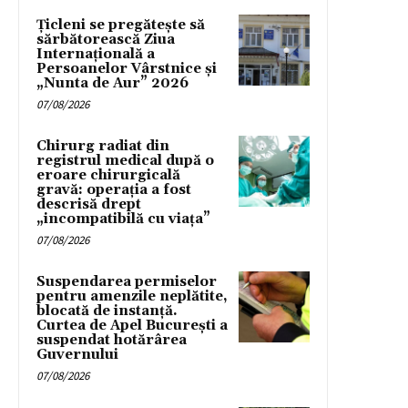
Țicleni se pregătește să
sărbătorească Ziua
Internațională a
Persoanelor Vârstnice și
„Nunta de Aur” 2026
07/08/2026
Chirurg radiat din
registrul medical după o
eroare chirurgicală
gravă: operația a fost
descrisă drept
„incompatibilă cu viața”
07/08/2026
Suspendarea permiselor
pentru amenzile neplătite,
blocată de instanță.
Curtea de Apel București a
suspendat hotărârea
Guvernului
07/08/2026