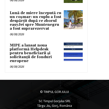
06/08/2026
Lună de miere începută cu
un coșmar: un cuplu a fost
despărțit după ce zborul
easyJet spre Muntenegru
a fost suprarezervat
06/08/2026
MIPE a lansat noua
platformă Helpdesk
pentru beneficiarii și
solicitanții de fonduri
europene
06/08/2026
© TIMPUL GORJULUI
SC Timpul Gorjului SRL
Târgu Jiu, Gorj, România