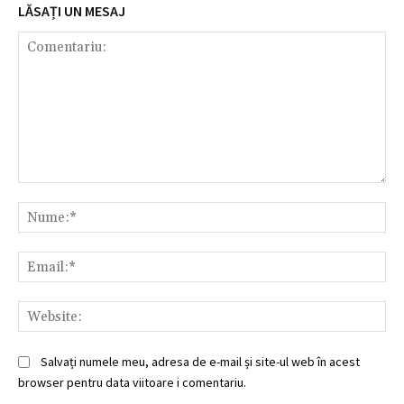
LĂSAȚI UN MESAJ
Comentariu:
Nu
Ema
Web
Salvați numele meu, adresa de e-mail și site-ul web în acest
browser pentru data viitoare i comentariu.