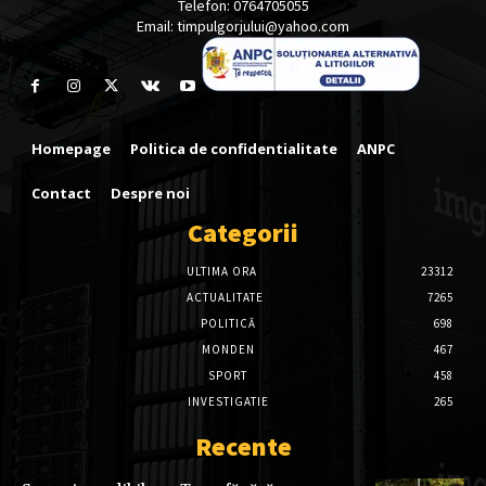
Telefon: 0764705055
Email: timpulgorjului@yahoo.com
Homepage
Politica de confidentialitate
ANPC
Contact
Despre noi
Categorii
ULTIMA ORA
23312
ACTUALITATE
7265
POLITICĂ
698
MONDEN
467
SPORT
458
INVESTIGATIE
265
Recente