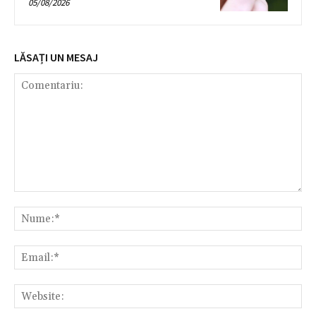
05/08/2026
LĂSAȚI UN MESAJ
Comentariu:
Nu
Ema
Web