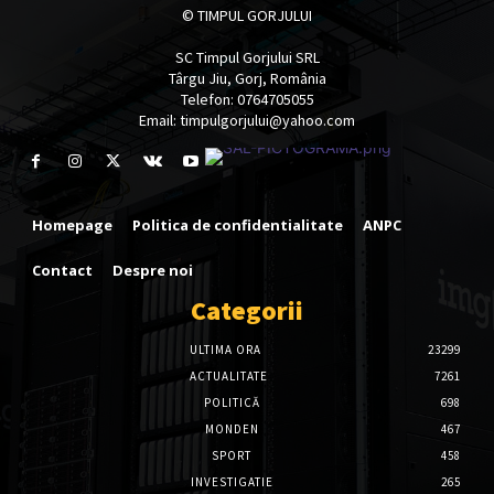
© TIMPUL GORJULUI
SC Timpul Gorjului SRL
Târgu Jiu, Gorj, România
Telefon: 0764705055
Email: timpulgorjului@yahoo.com
Homepage
Politica de confidentialitate
ANPC
Contact
Despre noi
Categorii
ULTIMA ORA
23299
ACTUALITATE
7261
POLITICĂ
698
MONDEN
467
SPORT
458
INVESTIGATIE
265