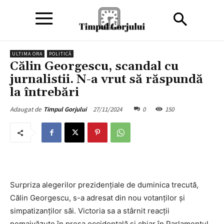
ULTIMA ORA
POLITICĂ
Călin Georgescu, scandal cu
jurnalistii. N-a vrut să răspundă
la întrebări
27/11/2024
0
150
Adaugat de
Timpul Gorjului
Surpriza alegerilor prezidențiale de duminica trecută,
Călin Georgescu, s-a adresat din nou votanților și
simpatizanților săi. Victoria sa a stârnit reacții
nemaivăzute în presa occidentală și chiar în Parlamentul