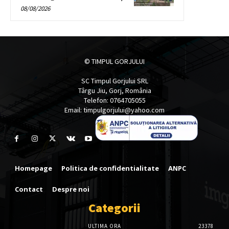
08/08/2026
© TIMPUL GORJULUI
SC Timpul Gorjului SRL
Târgu Jiu, Gorj, România
Telefon: 0764705055
Email: timpulgorjului@yahoo.com
Homepage
Politica de confidentialitate
ANPC
Contact
Despre noi
Categorii
ULTIMA ORA
23378