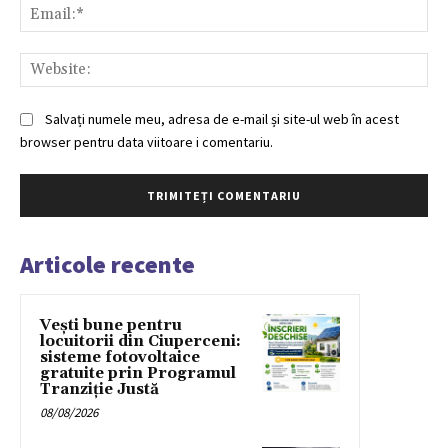
Ema
Web
Salvați numele meu, adresa de e-mail și site-ul web în acest
browser pentru data viitoare i comentariu.
Articole recente
Vești bune pentru
locuitorii din Ciuperceni:
sisteme fotovoltaice
gratuite prin Programul
Tranziție Justă
08/08/2026