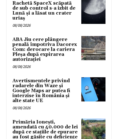
Rachetă SpaceX scăpată
de sub control s-a izbit de
Lună și a lăsat un crater
uriaș
08/08/2026
ABA Jiu cere plângere
penală împotriva Dacorex
Com: derocare la cariera
Pleșa după expirarea
autorizației
08/08/2026
Avertismentele privind
radarele din Waze și
Google Maps ar putea fi
interzise în România și
alte state UE
08/08/2026
Primăria Ionești,
amendată cu 40.000 de lei
după ce stațiile de epurare
au fost găsite cu deficiențe