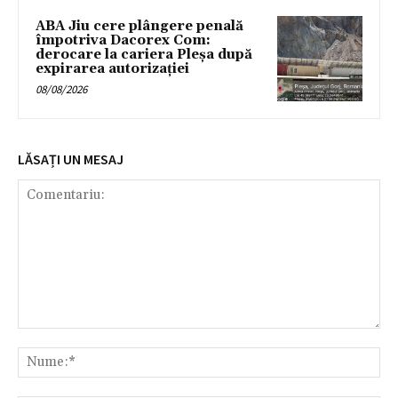
ABA Jiu cere plângere penală
împotriva Dacorex Com:
derocare la cariera Pleșa după
expirarea autorizației
08/08/2026
LĂSAȚI UN MESAJ
Comentariu:
Nu