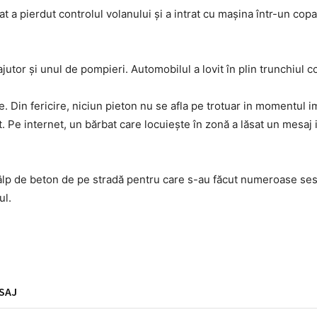
 a pierdut controlul volanului și a intrat cu mașina într-un cop
utor și unul de pompieri. Automobilul a lovit în plin trunchiul c
. Din fericire, niciun pieton nu se afla pe trotuar in momentul im
t. Pe internet, un bărbat care locuiește în zonă a lăsat un mesaj i
stâlp de beton de pe stradă pentru care s-au făcut numeroase ses
ul.
SAJ