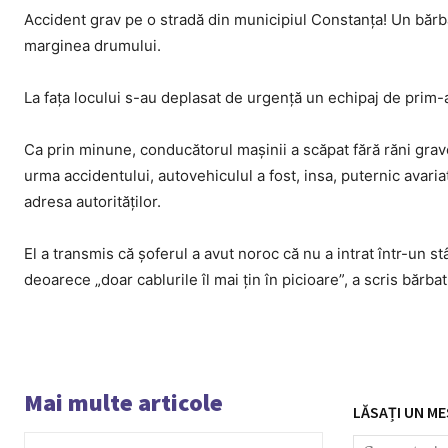
Accident grav pe o stradă din municipiul Constanța! Un bărbat
marginea drumului.
La fața locului s-au deplasat de urgență un echipaj de prim-aj
Ca prin minune, conducătorul mașinii a scăpat fără răni grave
urma accidentului, autovehiculul a fost, insa, puternic avaria
adresa autorităților.
El a transmis că șoferul a avut noroc că nu a intrat într-un 
deoarece „doar cablurile îl mai țin în picioare”, a scris bărbat
Mai multe articole
LĂSAȚI UN ME