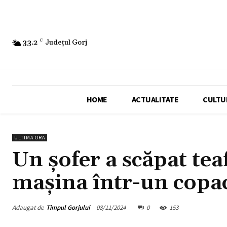
33.2
C
Județul Gorj
HOME
ACTUALITATE
CULTU
ULTIMA ORA
Un șofer a scăpat tea
mașina într-un copa
Adaugat de
Timpul Gorjului
08/11/2024
0
153