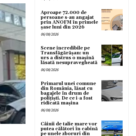
Aproape 72.000 de
persoane s-au angajat
prin ANOFM în primele
șase luni din 2026
06/08/2026
Scene incredibile pe
Transfăgărășan: un
urs a distrus o mașină
lăsată nesupravegheată
06/08/2026
Primarul unei comune
din România, lăsat cu
bagajele în drum de
poliţişti. De ce i-a fost
ridicată maşina
06/08/2026
Câinii de talie mare vor
putea călători în cabină
pe unele zboruri din