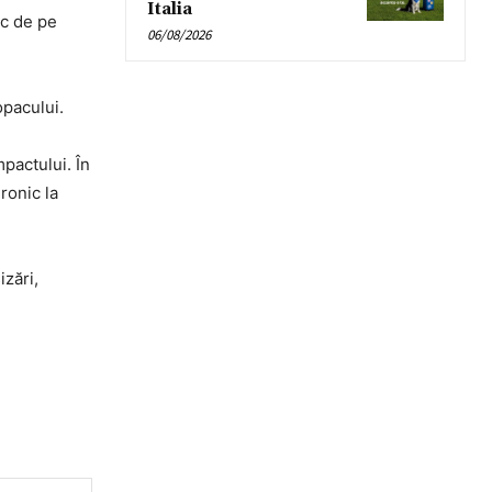
Italia
ac de pe
06/08/2026
opacului.
pactului. În
ronic la
izări,