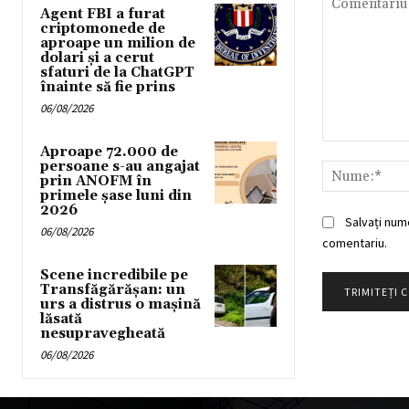
Agent FBI a furat
criptomonede de
aproape un milion de
dolari și a cerut
sfaturi de la ChatGPT
înainte să fie prins
06/08/2026
Comentariu:
Aproape 72.000 de
persoane s-au angajat
prin ANOFM în
primele șase luni din
2026
Salvați num
06/08/2026
comentariu.
Scene incredibile pe
Transfăgărășan: un
urs a distrus o mașină
lăsată
nesupravegheată
06/08/2026