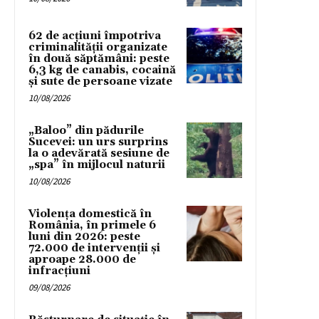
62 de acțiuni împotriva
criminalității organizate
în două săptămâni: peste
6,3 kg de canabis, cocaină
și sute de persoane vizate
10/08/2026
„Baloo” din pădurile
Sucevei: un urs surprins
la o adevărată sesiune de
„spa” în mijlocul naturii
10/08/2026
Violența domestică în
România, în primele 6
luni din 2026: peste
72.000 de intervenții și
aproape 28.000 de
infracțiuni
09/08/2026