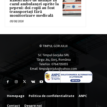
Răsturnare de situație în
cazul ambulanței oprite la
pepeni: doi copii au fost
transportați fără
monitorizare medicală
09/08/2026
© TIMPUL GORJULUI
SC Timpul Gorjului SRL
Târgu Jiu, Gorj, România
Telefon: 0764705055
Email: timpulgorjului@yahoo.com
Homepage
Politica de confidentialitate
ANPC
Contact
Despre noi