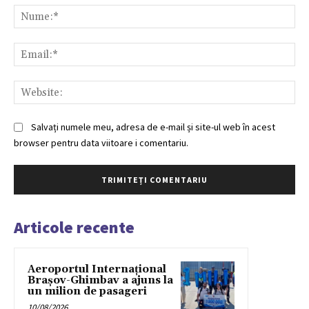
Nu
Ema
Web
Salvați numele meu, adresa de e-mail și site-ul web în acest
browser pentru data viitoare i comentariu.
Articole recente
Aeroportul Internațional
Brașov-Ghimbav a ajuns la
un milion de pasageri
10/08/2026