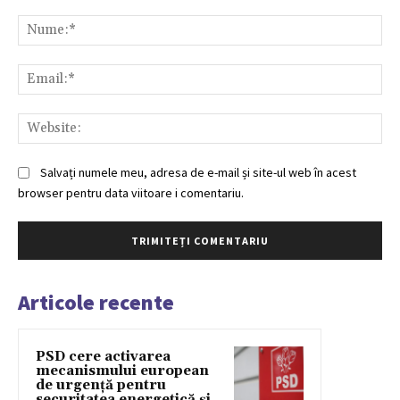
Comentariu:
Nu
Ema
Web
Salvați numele meu, adresa de e-mail și site-ul web în acest
browser pentru data viitoare i comentariu.
Articole recente
PSD cere activarea
mecanismului european
de urgență pentru
securitatea energetică și