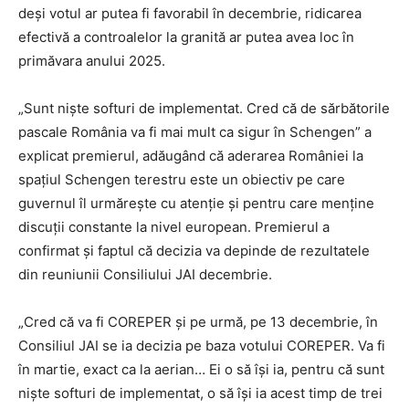
deși votul ar putea fi favorabil în decembrie, ridicarea
efectivă a controalelor la granită ar putea avea loc în
primăvara anului 2025.
„Sunt niște softuri de implementat. Cred că de sărbătorile
pascale România va fi mai mult ca sigur în Schengen” a
explicat premierul, adăugând că aderarea României la
spațiul Schengen terestru este un obiectiv pe care
guvernul îl urmărește cu atenție și pentru care menține
discuții constante la nivel european. Premierul a
confirmat și faptul că decizia va depinde de rezultatele
din reuniunii Consiliului JAI decembrie.
„Cred că va fi COREPER şi pe urmă, pe 13 decembrie, în
Consiliul JAI se ia decizia pe baza votului COREPER. Va fi
în martie, exact ca la aerian… Ei o să îşi ia, pentru că sunt
nişte softuri de implementat, o să îşi ia acest timp de trei