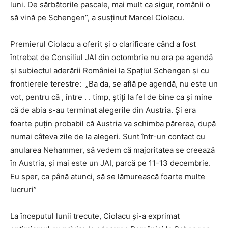
luni. De sărbătorile pascale, mai mult ca sigur, românii o
să vină pe Schengen”, a susţinut Marcel Ciolacu.
Premierul Ciolacu a oferit și o clarificare când a fost
întrebat de Consiliul JAI din octombrie nu era pe agendă
și subiectul aderării României la Spațiul Schengen și cu
frontierele terestre: „Ba da, se află pe agendă, nu este un
vot, pentru că , între . . timp, știți la fel de bine ca și mine
că de abia s-au terminat alegerile din Austria. Și era
foarte puțin probabil că Austria va schimba părerea, după
numai câteva zile de la alegeri. Sunt într-un contact cu
anularea Nehammer, să vedem că majoritatea se creează
în Austria, și mai este un JAI, parcă pe 11-13 decembrie.
Eu sper, ca până atunci, să se lămurească foarte multe
lucruri”
La începutul lunii trecute, Ciolacu și-a exprimat