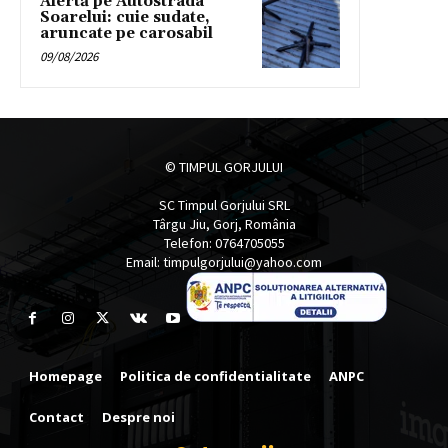
Alertă pe Autostrada
Soarelui: cuie sudate,
aruncate pe carosabil
09/08/2026
© TIMPUL GORJULUI
SC Timpul Gorjului SRL
Târgu Jiu, Gorj, România
Telefon: 0764705055
Email: timpulgorjului@yahoo.com
Homepage
Politica de confidentialitate
ANPC
Contact
Despre noi