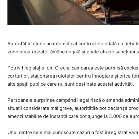
Autoritățile elene au intensificat controalele odată cu debutu
zone neautorizate rămâne ilegală și poate atrage sancțiuni 
Potrivit legislației din Grecia, camparea este permisă exclusi
corturilor, staționarea rulotelor pentru înnoptare și orice fo
alte spații publice care nu sunt destinate acestei activități.
Persoanele surprinse campând ilegal riscă o amendă adminis
situații considerate mai grave, autoritățile pot declanșa proc
amenzi stabilite de instanță care pot ajunge la 3.000 de eur
Unul dintre cele mai cunoscute cazuri a fost înregistrat vara 