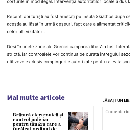
corturile în mod ilegal. Intervenția autorităților locale a dus 
Recent, doi turiști au fost arestați pe insula Skiathos după ce
aceștia au lăsat în urmă deșeuri, fapt care a alimentat criti
celorlalți vizitatori.
Deși în unele zone ale Greciei camparea liberă a fost tolerată
strictă, iar controalele vor continua pe durata întregului sez
utilizeze exclusiv campingurile autorizate pentru a evita san
Mai multe articole
LĂSAȚI UN ME
Brățară electronică și
control judiciar
pentru tânăra care a
încălcat ordinul de