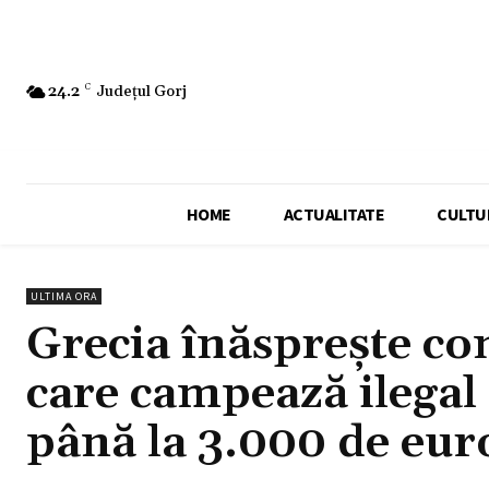
24.2
C
Județul Gorj
HOME
ACTUALITATE
CULTU
ULTIMA ORA
Grecia înăsprește cont
care campează ilegal 
până la 3.000 de eur