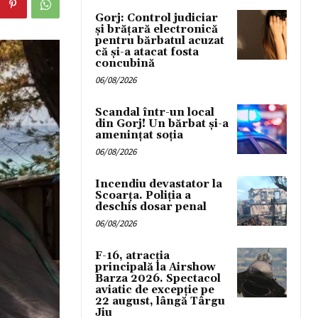
Gorj: Control judiciar
și brățară electronică
pentru bărbatul acuzat
că și-a atacat fosta
concubină
06/08/2026
Scandal într-un local
din Gorj! Un bărbat și-a
amenințat soția
06/08/2026
Incendiu devastator la
Scoarța. Poliția a
deschis dosar penal
06/08/2026
F-16, atracția
principală la Airshow
Barza 2026. Spectacol
aviatic de excepție pe
22 august, lângă Târgu
Jiu