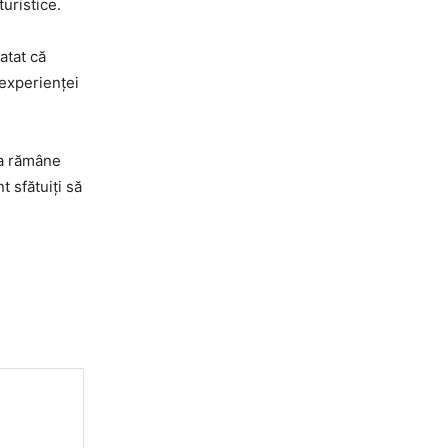
turistice.
atat că
 experienței
ia rămâne
t sfătuiți să