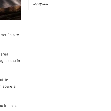
06/08/2026
 sau în alte
larea
ogice sau în
l. În
hisoare și
au instalat