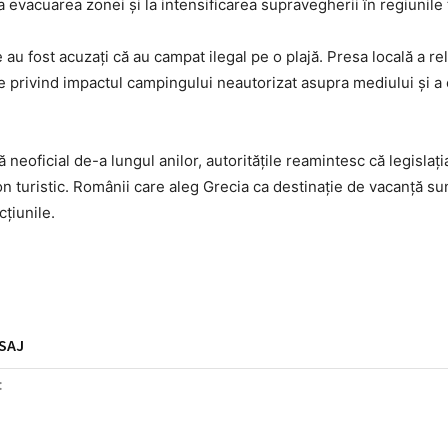
la evacuarea zonei și la intensificarea supravegherii în regiunile 
 au fost acuzați că au campat ilegal pe o plajă. Presa locală a rel
cile privind impactul campingului neautorizat asupra mediului și a
 neoficial de-a lungul anilor, autoritățile reamintesc că legislaț
on turistic. Românii care aleg Grecia ca destinație de vacanță sun
cțiunile.
SAJ