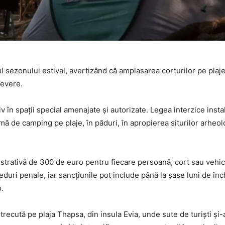
l sezonului estival, avertizând că amplasarea corturilor pe plaje
severe.
v în spații special amenajate și autorizate. Legea interzice insta
rmă de camping pe plaje, în păduri, în apropierea siturilor arheol
trativă de 300 de euro pentru fiecare persoană, cort sau vehicu
eduri penale, iar sancțiunile pot include până la șase luni de înc
o.
trecută pe plaja Thapsa, din insula Evia, unde sute de turiști și-