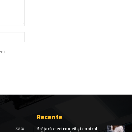
Website:
e i
Recente
Brățară electronică și control
23328