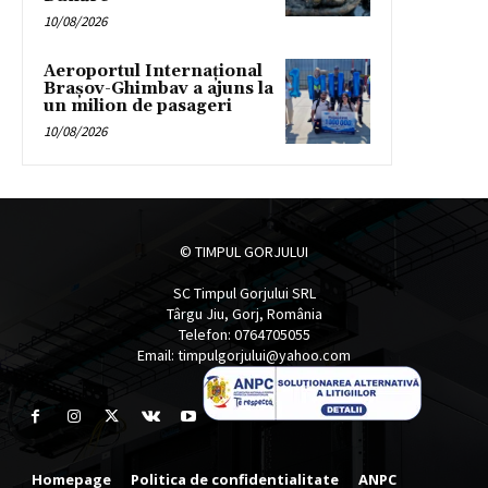
10/08/2026
Aeroportul Internațional
Brașov-Ghimbav a ajuns la
un milion de pasageri
10/08/2026
© TIMPUL GORJULUI
SC Timpul Gorjului SRL
Târgu Jiu, Gorj, România
Telefon: 0764705055
Email: timpulgorjului@yahoo.com
Homepage
Politica de confidentialitate
ANPC