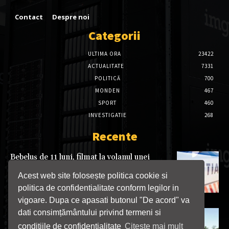
Contact
Despre noi
Categorii
ULTIMA ORA
23422
ACTUALITATE
7331
POLITICĂ
700
MONDEN
467
SPORT
460
INVESTIGATIE
268
Recente
Bebeluș de 11 luni, filmat la volanul unei
mașini pe un drum public. Poliția a deschis
dosar penal
Acest web site folosește politica cookie si
10/08/2026
politica de confidentialitate conform legilor in
vigoare. Dupa ce apasati butonul "De acord" va
dati consimțământului privind termeni si
Polițiștii și jandarmii mehedințeni, alături de
comunitate la Festivalul „Munte, munte, brad
conditiile de confidentialitate
Citeste mai mult