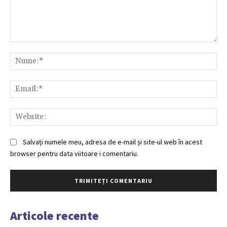
Comentariu:
Nu
Ema
Web
Salvați numele meu, adresa de e-mail și site-ul web în acest
browser pentru data viitoare i comentariu.
Articole recente