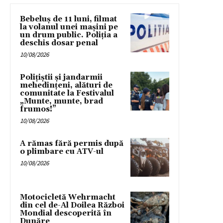
Bebeluș de 11 luni, filmat
la volanul unei mașini pe
un drum public. Poliția a
deschis dosar penal
10/08/2026
Polițiștii și jandarmii
mehedințeni, alături de
comunitate la Festivalul
„Munte, munte, brad
frumos!”
10/08/2026
A rămas fără permis după
o plimbare cu ATV-ul
10/08/2026
Motocicletă Wehrmacht
din cel de-Al Doilea Război
Mondial descoperită în
Dunăre