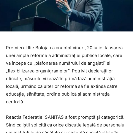
Premierul Ilie Bolojan a anunțat vineri, 20 iulie, lansarea
unei ample reforme a administrației publice locale, care
va începe cu „plafonarea numărului de angajați” și
„flexibilizarea organigramelor”. Potrivit declarațiilor
oficiale, măsurile vizează în primă fază administrația
locală, urmând ca ulterior reforma să fie extinsă către
educație, sănătate, ordine publică și administrația
centrală.
Reacția Federației SANITAS a fost promptă și categorică.
Sindicaliștii solicită ca orice discuție legată de personalul
din instituțiile de sănătate și asistență socială aflate în