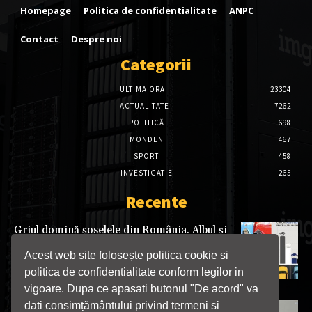
Homepage
Politica de confidentialitate
ANPC
Contact
Despre noi
Categorii
ULTIMA ORA
23304
ACTUALITATE
7262
POLITICĂ
698
MONDEN
467
SPORT
458
INVESTIGATIE
265
Recente
Griul domină șoselele din România. Albul și
negrul completează topul preferințelor
șoferilor
Acest web site folosește politica cookie si
06/08/2026
politica de confidentialitate conform legilor in
vigoare. Dupa ce apasati butonul "De acord" va
dati consimțământului privind termeni si
Femeie arestată după ce a încercat să trimită