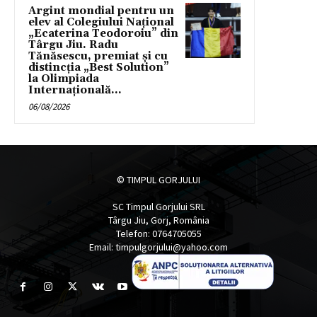
Argint mondial pentru un
elev al Colegiului Național
„Ecaterina Teodoroiu” din
Târgu Jiu. Radu
Tănăsescu, premiat și cu
distincția „Best Solution”
la Olimpiada
Internațională...
06/08/2026
© TIMPUL GORJULUI
SC Timpul Gorjului SRL
Târgu Jiu, Gorj, România
Telefon: 0764705055
Email: timpulgorjului@yahoo.com